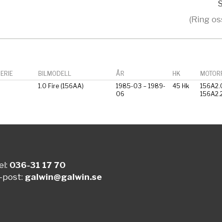
S
(Ring os
ERIE
BILMODELL
ÅR
HK
MOTORF
1.0 Fire (156AA)
1985-03 – 1989-
45 Hk
156A2.
06
156A2.
el:
036-31 17 70
-post:
galwin@galwin.se