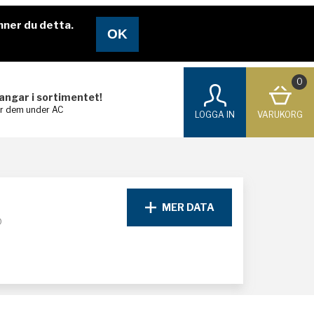
nner du detta.
0
langar i sortimentet!
ar dem under AC
LOGGA IN
VARUKORG
MER DATA
D