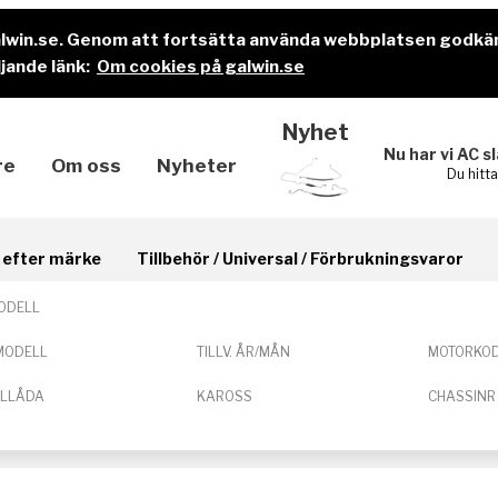
alwin.se. Genom att fortsätta använda webbplatsen godkä
jande länk:
Om cookies på galwin.se
Nyhet
Nu har vi AC s
re
Om oss
Nyheter
Du hitt
il efter märke
Tillbehör / Universal / Förbrukningsvaror
ODELL
MODELL
TILLV. ÅR/MÅN
MOTORKO
ELLÅDA
KAROSS
CHASSINR