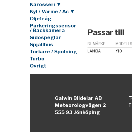
Karosseri ▼
Kyl / Värme / Ac ▼
Oljetråg
Parkeringssensor
/ Backkamera
Passar till
Sidospeglar
Spjällhus
BILMÄRKE
MODELLS
Torkare / Spolning
LANCIA
Y10
Turbo
Övrigt
Galwin Bildelar AB
T
Meteorologvägen 2
E
555 93 Jönköping