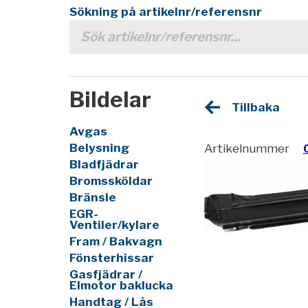
Sökning på artikelnr/referensnr
Bildelar
Tillbaka
Avgas
Belysning
Artikelnummer
Bladfjädrar
Bromssköldar
Bränsle
EGR-
Ventiler/kylare
Fram / Bakvagn
Fönsterhissar
Gasfjädrar /
Elmotor baklucka
Handtag / Lås