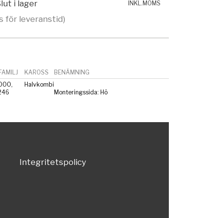
lut i lager
INKL.MOMS
s för leveranstid)
AMILJ
KAROSS
BENÄMNING
000,
Halvkombi
246
Monteringssida: Hö
Integritetspolicy