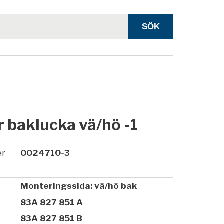
 baklucka vä/hö -1
er
0024710-3
Monteringssida: vä/hö bak
83A 827 851 A
83A 827 851 B