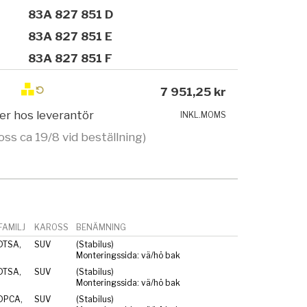
83A 827 851 D
83A 827 851 E
83A 827 851 F
7 951,25 kr
ger hos leverantör
INKL.MOMS
oss ca 19/8 vid beställning)
AMILJ
KAROSS
BENÄMNING
DTSA,
SUV
(Stabilus)
Monteringssida: vä/hö bak
DTSA,
SUV
(Stabilus)
Monteringssida: vä/hö bak
DPCA,
SUV
(Stabilus)