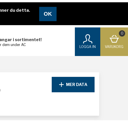
nner du detta.
0
langar i sortimentet!
ar dem under AC
LOGGA IN
VARUKORG
MER DATA
D