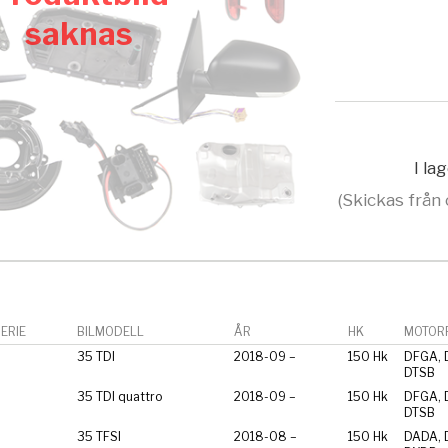
saknas
I la
(Skickas från 
ERIE
BILMODELL
ÅR
HK
MOTORF
35 TDI
2018-09 –
150 Hk
DFGA, 
DTSB
35 TDI quattro
2018-09 –
150 Hk
DFGA, 
DTSB
35 TFSI
2018-08 –
150 Hk
DADA, 