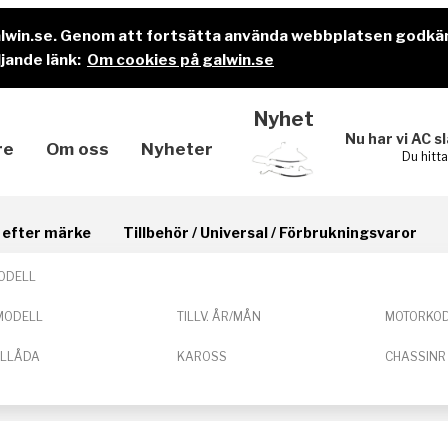
alwin.se. Genom att fortsätta använda webbplatsen godkä
jande länk:
Om cookies på galwin.se
Nyhet
Nu har vi AC s
re
Om oss
Nyheter
Du hitt
il efter märke
Tillbehör / Universal / Förbrukningsvaror
ODELL
MODELL
TILLV. ÅR/MÅN
MOTORKO
ELLÅDA
KAROSS
CHASSINR