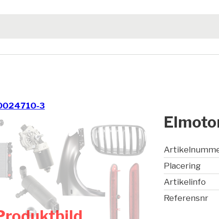
0024710-3
Elmotor
Artikelnumm
Placering
Artikelinfo
Referensnr
Produktbild