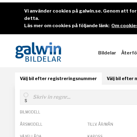
Vi använder cookies på galwin.se. Genom att f
detta.
Läs mer om cookies på följande länk:
Om cookies
Bildelar
Återfö
Välj bil efter registreringsnummer
Välj bil efter
BILMODELL
ÅRSMODELL
TILLV. ÅR/MÅN
VÄXELLÅDA
KAROSS