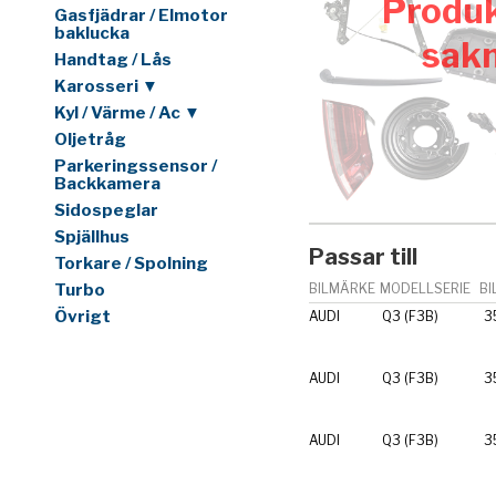
Produk
Gasfjädrar / Elmotor
baklucka
sak
Handtag / Lås
Karosseri ▼
Kyl / Värme / Ac ▼
Oljetråg
Parkeringssensor /
Backkamera
Sidospeglar
Spjällhus
Passar till
Torkare / Spolning
Turbo
BILMÄRKE
MODELLSERIE
BI
Övrigt
AUDI
Q3 (F3B)
3
AUDI
Q3 (F3B)
3
AUDI
Q3 (F3B)
3