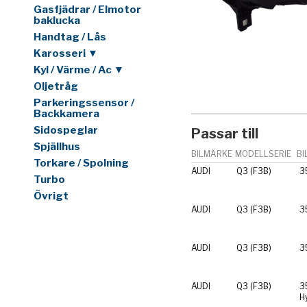
Gasfjädrar / Elmotor
baklucka
Handtag / Lås
Karosseri ▼
Kyl / Värme / Ac ▼
Oljetråg
Parkeringssensor /
Backkamera
Sidospeglar
Passar till
Spjällhus
BILMÄRKE
MODELLSERIE
BI
Torkare / Spolning
AUDI
Q3 (F3B)
3
Turbo
Övrigt
AUDI
Q3 (F3B)
3
AUDI
Q3 (F3B)
3
AUDI
Q3 (F3B)
3
H