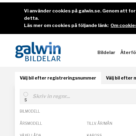
Vi använder cookies på galwin.se. Genom att f
detta.
Läs mer om cookies på följande länk:
Om cookies
Bildelar
Återfö
Välj bil efter registreringsnummer
Välj bil efter
BILMODELL
ÅRSMODELL
TILLV. ÅR/MÅN
VÄXELLÅDA
KAROSS