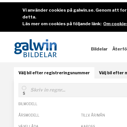
Vi använder cookies på galwin.se. Genom att f
detta.
Läs mer om cookies på följande länk:
Om cookies
Bildelar
Återfö
Välj bil efter registreringsnummer
Välj bil efter
BILMODELL
ÅRSMODELL
TILLV. ÅR/MÅN
VÄXELLÅDA
KAROSS