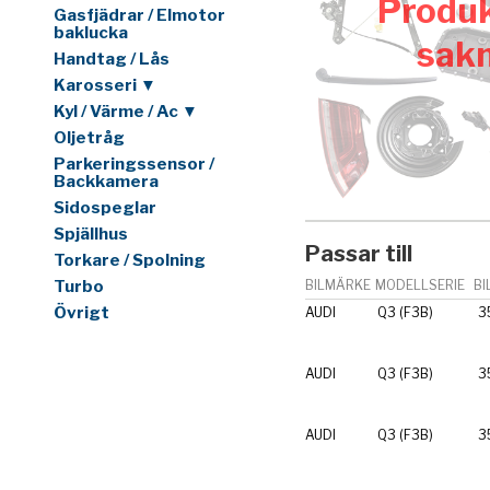
Produk
Gasfjädrar / Elmotor
baklucka
sak
Handtag / Lås
Karosseri ▼
Kyl / Värme / Ac ▼
Oljetråg
Parkeringssensor /
Backkamera
Sidospeglar
Spjällhus
Passar till
Torkare / Spolning
Turbo
BILMÄRKE
MODELLSERIE
BI
Övrigt
AUDI
Q3 (F3B)
3
AUDI
Q3 (F3B)
3
AUDI
Q3 (F3B)
3