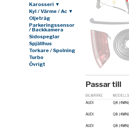
Karosseri ▼
Kyl / Värme / Ac ▼
Oljetråg
Parkeringssensor
/ Backkamera
Sidospeglar
Spjällhus
Torkare / Spolning
Turbo
Övrigt
Passar till
BILMÄRKE
MODELLS
AUDI
Q8 (4MN)
AUDI
Q8 (4MN)
AUDI
Q8 (4MN)