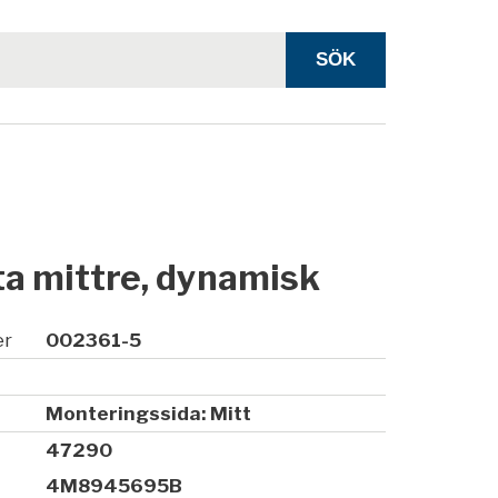
a mittre, dynamisk
er
002361-5
Monteringssida: Mitt
47290
4M8945695B