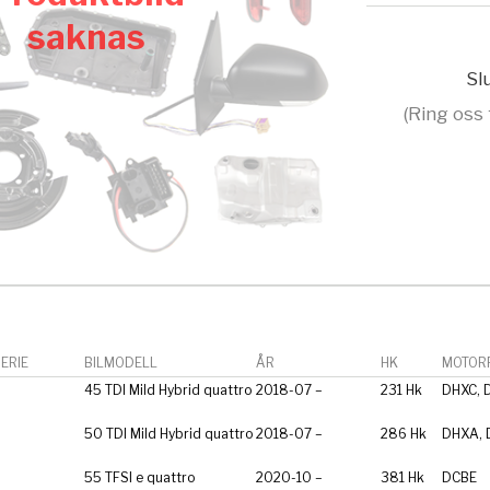
saknas
Slu
(Ring oss 
ERIE
BILMODELL
ÅR
HK
MOTORF
45 TDI Mild Hybrid quattro
2018-07 –
231 Hk
DHXC, 
50 TDI Mild Hybrid quattro
2018-07 –
286 Hk
DHXA,
55 TFSI e quattro
2020-10 –
381 Hk
DCBE