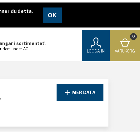
nner du detta.
0
langar i sortimentet!
ar dem under AC
LOGGA IN
VARUKORG
MER DATA
D