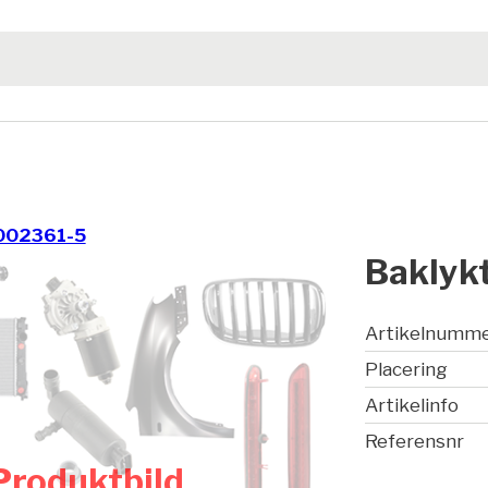
002361-5
Baklykt
Artikelnumm
Placering
Artikelinfo
Referensnr
Produktbild