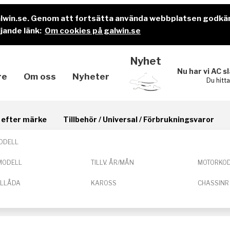
alwin.se. Genom att fortsätta använda webbplatsen godkä
jande länk:
Om cookies på galwin.se
Nyhet
Nu har vi AC s
re
Om oss
Nyheter
Du hitt
il efter märke
Tillbehör / Universal / Förbrukningsvaror
ODELL
MODELL
TILLV. ÅR/MÅN
MOTORKO
ELLÅDA
KAROSS
CHASSINR