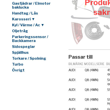
Produk
Gasfjädrar / Elmotor
baklucka
sak
Handtag / Lås
Karosseri ▼
Kyl / Värme / Ac ▼
Oljetråg
Parkeringssensor /
Backkamera
Sidospeglar
Spjällhus
Passar till
Torkare / Spolning
Turbo
BILMÄRKE
MODELLSERIE
BI
Övrigt
AUDI
Q8 (4MN)
4
q
AUDI
Q8 (4MN)
5
q
AUDI
Q8 (4MN)
5
AUDI
Q8 (4MN)
5
H
AUDI
Q8 (4MN)
6