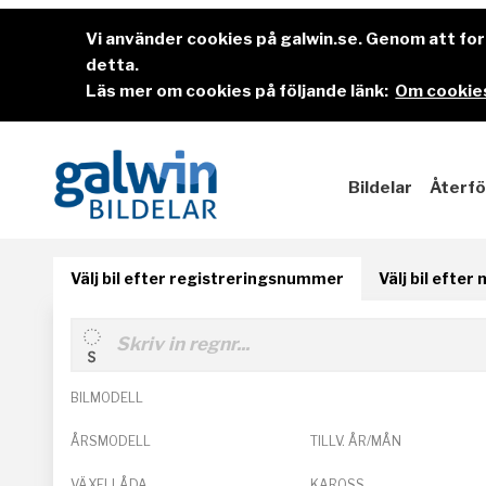
Vi använder cookies på galwin.se. Genom att f
detta.
Läs mer om cookies på följande länk:
Om cookies
Bildelar
Återfö
Välj bil efter registreringsnummer
Välj bil efter
BILMODELL
ÅRSMODELL
TILLV. ÅR/MÅN
VÄXELLÅDA
KAROSS