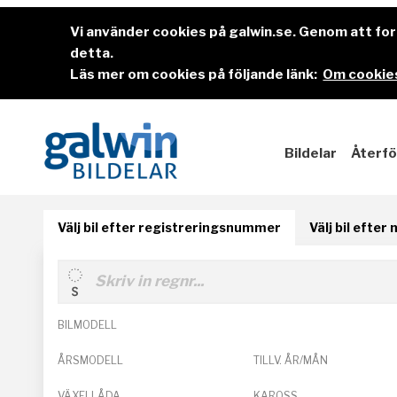
Vi använder cookies på galwin.se. Genom att f
detta.
Läs mer om cookies på följande länk:
Om cookies
Bildelar
Återfö
Välj bil efter registreringsnummer
Välj bil efter
BILMODELL
ÅRSMODELL
TILLV. ÅR/MÅN
VÄXELLÅDA
KAROSS