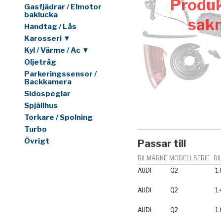
Produk
Gasfjädrar / Elmotor
baklucka
sak
Handtag / Lås
Karosseri ▼
Kyl / Värme / Ac ▼
Oljetråg
Parkeringssensor /
Backkamera
Sidospeglar
Spjällhus
Torkare / Spolning
Turbo
Övrigt
Passar till
BILMÄRKE
MODELLSERIE
BI
AUDI
Q2
1
AUDI
Q2
1
AUDI
Q2
1.