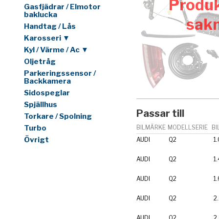
Produk
Gasfjädrar / Elmotor
baklucka
sak
Handtag / Lås
Karosseri ▼
Kyl / Värme / Ac ▼
Oljetråg
Parkeringssensor /
Backkamera
Sidospeglar
Spjällhus
Passar till
Torkare / Spolning
Turbo
BILMÄRKE
MODELLSERIE
BI
Övrigt
AUDI
Q2
1
AUDI
Q2
1
AUDI
Q2
1.
AUDI
Q2
2
AUDI
Q2
2