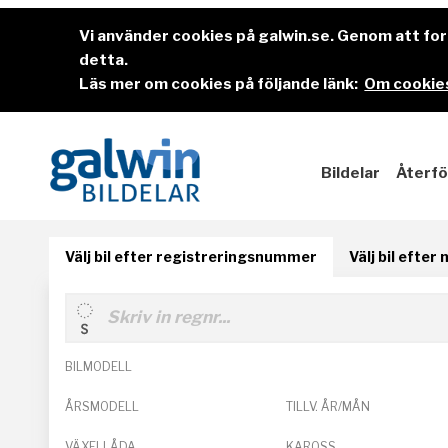
Vi använder cookies på galwin.se. Genom att f
detta.
Läs mer om cookies på följande länk:
Om cookies
Bildelar
Återfö
Välj bil efter registreringsnummer
Välj bil efter
BILMODELL
ÅRSMODELL
TILLV. ÅR/MÅN
VÄXELLÅDA
KAROSS