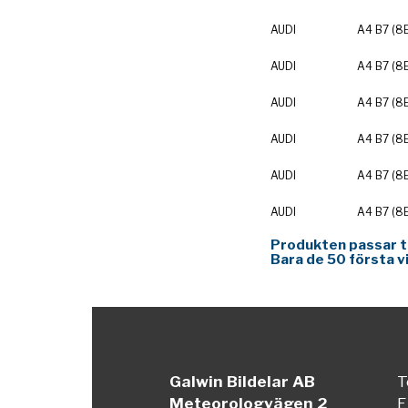
AUDI
A4 B7 (8
AUDI
A4 B7 (8
AUDI
A4 B7 (8
AUDI
A4 B7 (8
AUDI
A4 B7 (8
AUDI
A4 B7 (8
Produkten passar til
Bara de 50 första v
Galwin Bildelar AB
T
Meteorologvägen 2
E