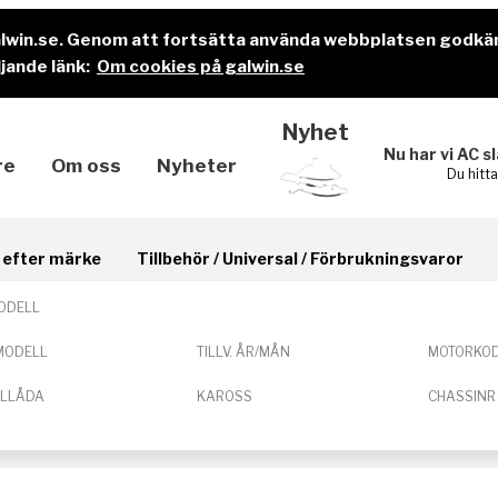
alwin.se. Genom att fortsätta använda webbplatsen godkä
jande länk:
Om cookies på galwin.se
Nyhet
Nu har vi AC s
re
Om oss
Nyheter
Du hitt
il efter märke
Tillbehör / Universal / Förbrukningsvaror
ODELL
MODELL
TILLV. ÅR/MÅN
MOTORKO
ELLÅDA
KAROSS
CHASSINR