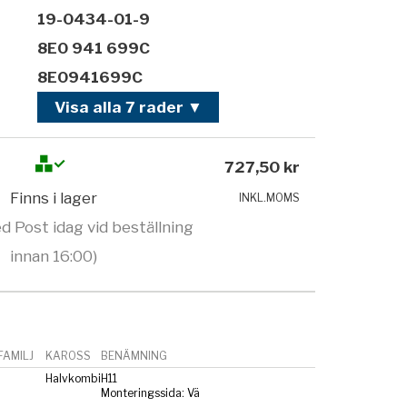
19-0434-01-9
8E0 941 699C
8E0941699C
Visa alla 7 rader ▼
727,50 kr
Finns i lager
INKL.MOMS
d Post idag vid beställning
innan 16:00)
AMILJ
KAROSS
BENÄMNING
Halvkombi
H11
Monteringssida: Vä