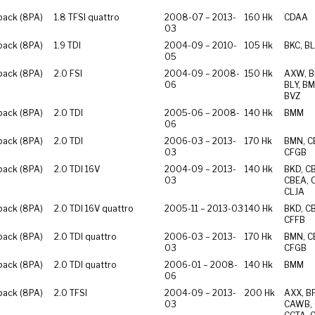
back (8PA)
1.8 TFSI quattro
2008-07 – 2013-
160 Hk
CDAA
03
back (8PA)
1.9 TDI
2004-09 – 2010-
105 Hk
BKC, BL
05
back (8PA)
2.0 FSI
2004-09 – 2008-
150 Hk
AXW, B
06
BLY, BM
BVZ
back (8PA)
2.0 TDI
2005-06 – 2008-
140 Hk
BMM
06
back (8PA)
2.0 TDI
2006-03 – 2013-
170 Hk
BMN, C
03
CFGB
back (8PA)
2.0 TDI 16V
2004-09 – 2013-
140 Hk
BKD, C
03
CBEA, 
CLJA
back (8PA)
2.0 TDI 16V quattro
2005-11 – 2013-03
140 Hk
BKD, C
CFFB
back (8PA)
2.0 TDI quattro
2006-03 – 2013-
170 Hk
BMN, C
03
CFGB
back (8PA)
2.0 TDI quattro
2006-01 – 2008-
140 Hk
BMM
06
back (8PA)
2.0 TFSI
2004-09 – 2013-
200 Hk
AXX, B
03
CAWB, 