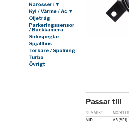
Karosseri ▼
Kyl / Värme / Ac ▼
Oljetråg
Parkeringssensor
/ Backkamera
Sidospeglar
Spjällhus
Torkare / Spolning
Turbo
Övrigt
Passar till
BILMÄRKE
MODELLS
AUDI
A3 (8P1)