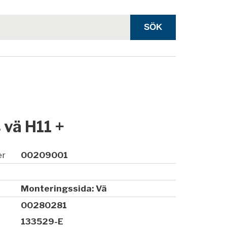
 vä H11 +
er
00209001
Monteringssida: Vä
00280281
133529-E