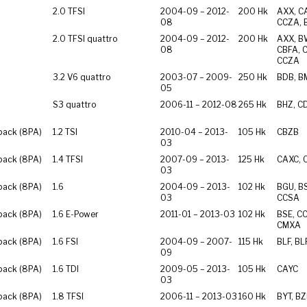
2.0 TFSI
2004-09 – 2012-
200 Hk
AXX, C
08
CCZA,
2.0 TFSI quattro
2004-09 – 2012-
200 Hk
AXX, B
08
CBFA, 
CCZA
3.2 V6 quattro
2003-07 – 2009-
250 Hk
BDB, B
05
S3 quattro
2006-11 – 2012-08
265 Hk
BHZ, C
back (8PA)
1.2 TSI
2010-04 – 2013-
105 Hk
CBZB
03
back (8PA)
1.4 TFSI
2007-09 – 2013-
125 Hk
CAXC, 
03
back (8PA)
1.6
2004-09 – 2013-
102 Hk
BGU, BS
03
CCSA
back (8PA)
1.6 E-Power
2011-01 – 2013-03
102 Hk
BSE, C
CMXA
back (8PA)
1.6 FSI
2004-09 – 2007-
115 Hk
BLF, BL
09
back (8PA)
1.6 TDI
2009-05 – 2013-
105 Hk
CAYC
03
back (8PA)
1.8 TFSI
2006-11 – 2013-03
160 Hk
BYT, B