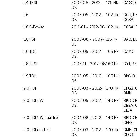
1.4 TFSI
2007-09 – 2012-
125 Hk
CAXC, 
08
1.6
2003-05 – 2012-
102 Hk
BGU, BS
08
CCSA
1.6 E-Power
2011-01 – 2012-08
102 Hk
CCSA,
1.6 FSI
2003-08 – 2007-
115 Hk
BAG, BL
09
1.6 TDI
2009-05 – 2012-
105 Hk
CAYC
08
1.8 TFSI
2006-11 – 2012-08
160 Hk
BYT, B
1.9 TDI
2003-05 – 2010-
105 Hk
BKC, BL
05
2.0 TDI
2006-03 – 2012-
170 Hk
CFGB, 
08
BMN
2.0 TDI 16V
2003-05 – 2012-
140 Hk
BKD, C
08
CBEA, 
CLJA
2.0 TDI 16V quattro
2004-08 – 2012-
140 Hk
BKD, C
08
CFFB
2.0 TDI quattro
2006-03 – 2012-
170 Hk
BMN, C
08
CFGB