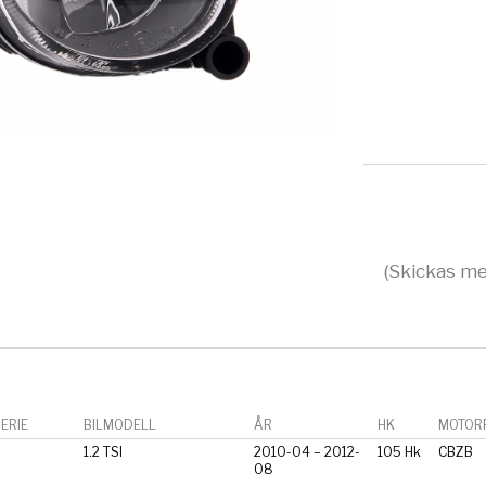
(Skickas me
ERIE
BILMODELL
ÅR
HK
MOTORF
1.2 TSI
2010-04 – 2012-
105 Hk
CBZB
08