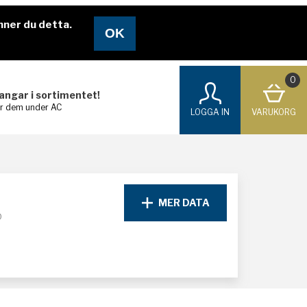
nner du detta.
0
langar i sortimentet!
ar dem under AC
LOGGA IN
VARUKORG
MER DATA
D