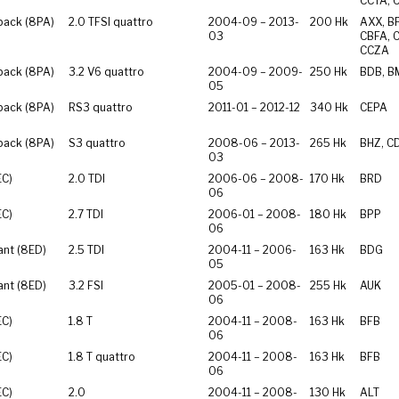
CCTA, 
back (8PA)
2.0 TFSI quattro
2004-09 – 2013-
200 Hk
AXX, B
03
CBFA, 
CCZA
back (8PA)
3.2 V6 quattro
2004-09 – 2009-
250 Hk
BDB, B
05
back (8PA)
RS3 quattro
2011-01 – 2012-12
340 Hk
CEPA
back (8PA)
S3 quattro
2008-06 – 2013-
265 Hk
BHZ, C
03
EC)
2.0 TDI
2006-06 – 2008-
170 Hk
BRD
06
EC)
2.7 TDI
2006-01 – 2008-
180 Hk
BPP
06
ant (8ED)
2.5 TDI
2004-11 – 2006-
163 Hk
BDG
05
ant (8ED)
3.2 FSI
2005-01 – 2008-
255 Hk
AUK
06
EC)
1.8 T
2004-11 – 2008-
163 Hk
BFB
06
EC)
1.8 T quattro
2004-11 – 2008-
163 Hk
BFB
06
EC)
2.0
2004-11 – 2008-
130 Hk
ALT