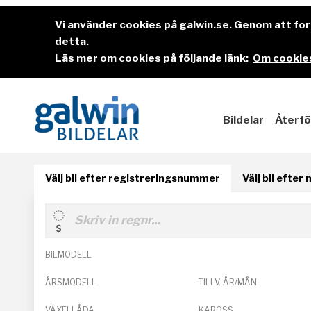
Vi använder cookies på galwin.se. Genom att f
detta.
Läs mer om cookies på följande länk:
Om cookies
Bildelar
Återfö
Välj bil efter registreringsnummer
Välj bil efter
BILMODELL
ÅRSMODELL
TILLV. ÅR/MÅN
VÄXELLÅDA
KAROSS