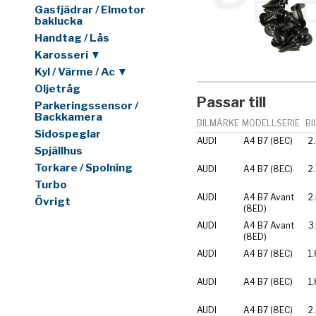
Gasfjädrar / Elmotor
baklucka
Handtag / Lås
Karosseri ▼
Kyl / Värme / Ac ▼
Oljetråg
Passar till
Parkeringssensor /
Backkamera
BILMÄRKE
MODELLSERIE
BI
Sidospeglar
AUDI
A4 B7 (8EC)
2
Spjällhus
Torkare / Spolning
AUDI
A4 B7 (8EC)
2
Turbo
AUDI
A4 B7 Avant
2
Övrigt
(8ED)
AUDI
A4 B7 Avant
3
(8ED)
AUDI
A4 B7 (8EC)
1.
AUDI
A4 B7 (8EC)
1
AUDI
A4 B7 (8EC)
2