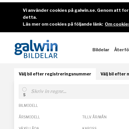
Vi använder cookies på galwin.se. Genom att f
detta.
Läs mer om cookies på följande länk:
Om cookies
Bildelar
Återfö
Välj bil efter registreringsnummer
Välj bil efter
BILMODELL
ÅRSMODELL
TILLV. ÅR/MÅN
VÄXELLÅDA
KAROSS