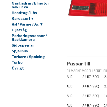
Gasfjädrar / Elmotor
baklucka
Handtag / Lås
Karosseri ▼
Kyl / Värme / Ac ▼
Oljetråg
Parkeringssensor /
Backkamera
Sidospeglar
Spjällhus
Torkare / Spolning
Turbo
Passar till
Övrigt
BILMÄRKE
MODELLSERIE
BI
AUDI
A4 B7 (8EC)
2
AUDI
A4 B7 (8EC)
2
AUDI
A4 B7 (8EC)
1.
AUDI
A4 B7 (8EC)
1