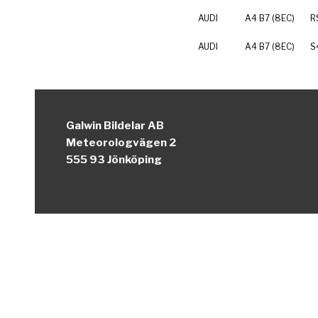
AUDI
A4 B7 (8EC)
R
AUDI
A4 B7 (8EC)
S
Galwin Bildelar AB
Meteorologvägen 2
555 93 Jönköping