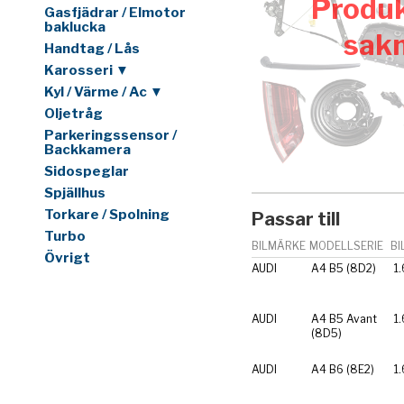
Produk
Gasfjädrar / Elmotor
baklucka
sak
Handtag / Lås
Karosseri ▼
Kyl / Värme / Ac ▼
Oljetråg
Parkeringssensor /
Backkamera
Sidospeglar
Spjällhus
Torkare / Spolning
Passar till
Turbo
BILMÄRKE
MODELLSERIE
BI
Övrigt
AUDI
A4 B5 (8D2)
1.
AUDI
A4 B5 Avant
1.
(8D5)
AUDI
A4 B6 (8E2)
1.