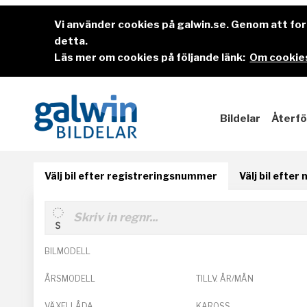
Vi använder cookies på galwin.se. Genom att f
detta.
Läs mer om cookies på följande länk:
Om cookies
Bildelar
Återfö
Välj bil efter registreringsnummer
Välj bil efter
BILMODELL
ÅRSMODELL
TILLV. ÅR/MÅN
VÄXELLÅDA
KAROSS