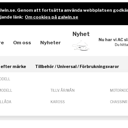
alwin.se. Genom att fortsätta använda webbplatsen godkä
jande länk:
Om cookies på galwin.se
Nyhet
Nu har vi AC s
re
Om oss
Nyheter
Du hitt
il efter märke
Tillbehör / Universal / Förbrukningsvaror
ODELL
MODELL
TILLV. ÅR/MÅN
MOTORKO
ELLÅDA
KAROSS
CHASSINR