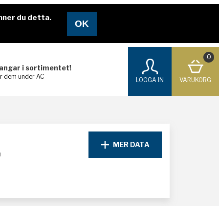
nner du detta.
0
langar i sortimentet!
ar dem under AC
LOGGA IN
VARUKORG
MER DATA
D