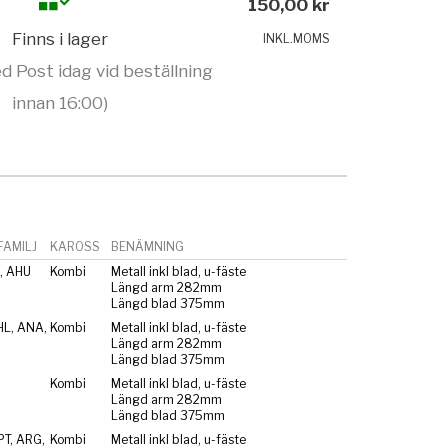
150,00 kr
Finns i lager
INKL.MOMS
d Post idag vid beställning
innan 16:00)
AMILJ
KAROSS
BENÄMNING
, AHU
Kombi
Metall inkl blad, u-fäste
Längd arm 282mm
Längd blad 375mm
HL, ANA,
Kombi
Metall inkl blad, u-fäste
Längd arm 282mm
Längd blad 375mm
Kombi
Metall inkl blad, u-fäste
Längd arm 282mm
Längd blad 375mm
PT, ARG,
Kombi
Metall inkl blad, u-fäste