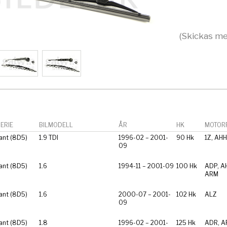
(Skickas me
ERIE
BILMODELL
ÅR
HK
MOTORF
ant (8D5)
1.9 TDI
1996-02 – 2001-
90 Hk
1Z, AHH
09
ant (8D5)
1.6
1994-11 – 2001-09
100 Hk
ADP, A
ARM
ant (8D5)
1.6
2000-07 – 2001-
102 Hk
ALZ
09
ant (8D5)
1.8
1996-02 – 2001-
125 Hk
ADR, A