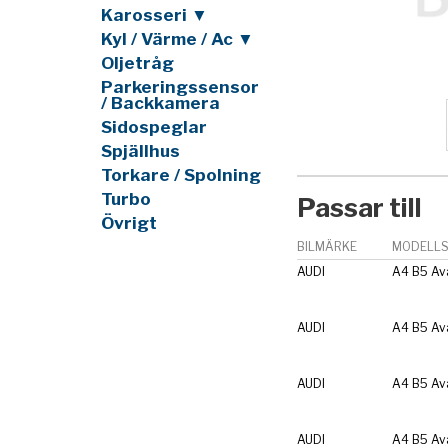
Karosseri ▼
Kyl / Värme / Ac ▼
Oljetråg
Parkeringssensor
/ Backkamera
Sidospeglar
Spjällhus
Torkare / Spolning
Turbo
Passar till
Övrigt
BILMÄRKE
MODELLS
AUDI
A4 B5 Av
AUDI
A4 B5 Av
AUDI
A4 B5 Av
AUDI
A4 B5 Av