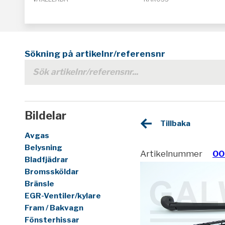
Sökning på artikelnr/referensnr
Bildelar
Tillbaka
Avgas
Belysning
Artikelnummer
00
Bladfjädrar
Bromssköldar
Bränsle
EGR-Ventiler/kylare
Fram / Bakvagn
Fönsterhissar