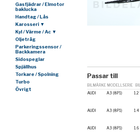
Gasfjädrar / Elmotor
baklucka
Handtag / Lås
Karosseri ▼
Kyl / Värme / Ac ▼
Oljetråg
Parkeringssensor /
Backkamera
Sidospeglar
Spjällhus
Torkare / Spolning
Passar till
Turbo
BILMÄRKE
MODELLSERIE
BI
Övrigt
AUDI
A3 (8P1)
1.2
AUDI
A3 (8P1)
1.4
AUDI
A3 (8P1)
1.6