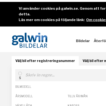
Vi använder cookies på galwin.se. Genom att f
detta.
Läs mer om cookies på följande länk:
Om cookies
Bildelar
Återfö
Välj bil efter registreringsnummer
Välj bil efter
BILMODELL
ÅRSMODELL
TILLV. ÅR/MÅN
VÄXELLÅDA
KAROSS