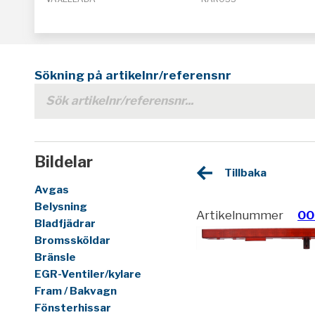
Sökning på artikelnr/referensnr
Bildelar
Tillbaka
Avgas
Belysning
Artikelnummer
00
Bladfjädrar
Bromssköldar
Bränsle
EGR-Ventiler/kylare
Fram / Bakvagn
Fönsterhissar