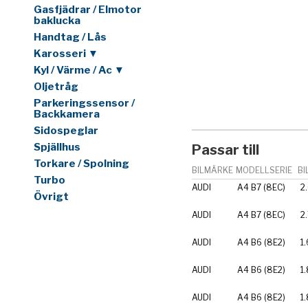
Gasfjädrar / Elmotor
baklucka
Handtag / Lås
Karosseri ▼
Kyl / Värme / Ac ▼
Oljetråg
Parkeringssensor /
Backkamera
Sidospeglar
Spjällhus
Passar till
Torkare / Spolning
BILMÄRKE
MODELLSERIE
BI
Turbo
AUDI
A4 B7 (8EC)
2
Övrigt
AUDI
A4 B7 (8EC)
2
AUDI
A4 B6 (8E2)
1.
AUDI
A4 B6 (8E2)
1.
AUDI
A4 B6 (8E2)
1.