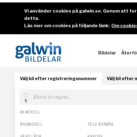
Vi använder cookies på galwin.se. Genom att f
detta.
Läs mer om cookies på följande länk:
Om cookies
Bildelar
Återfö
Välj bil efter registreringsnummer
Välj bil efter
BILMODELL
ÅRSMODELL
TILLV. ÅR/MÅN
VÄXELLÅDA
KAROSS