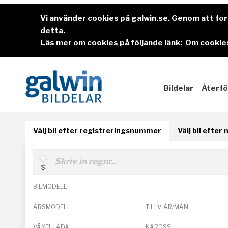
Vi använder cookies på galwin.se. Genom att f
detta.
Läs mer om cookies på följande länk:
Om cookies
Bildelar
Återfö
Välj bil efter registreringsnummer
Välj bil efter
BILMODELL
ÅRSMODELL
TILLV. ÅR/MÅN
VÄXELLÅDA
KAROSS