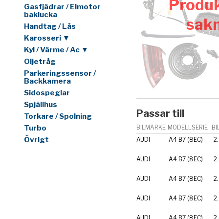
Produk
Gasfjädrar / Elmotor
baklucka
sak
Handtag / Lås
Karosseri ▼
Kyl / Värme / Ac ▼
Oljetråg
Parkeringssensor /
Backkamera
Sidospeglar
Spjällhus
Passar till
Torkare / Spolning
Turbo
BILMÄRKE
MODELLSERIE
BI
Övrigt
AUDI
A4 B7 (8EC)
2
AUDI
A4 B7 (8EC)
2
AUDI
A4 B7 (8EC)
2
AUDI
A4 B7 (8EC)
2
AUDI
A4 B7 (8EC)
2