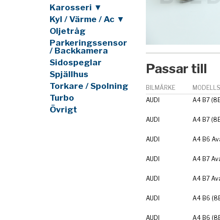
Karosseri ▼
Kyl / Värme / Ac ▼
Oljetråg
Parkeringssensor
/ Backkamera
Sidospeglar
Passar till
Spjällhus
Torkare / Spolning
BILMÄRKE
MODELLS
Turbo
AUDI
A4 B7 (8
Övrigt
AUDI
A4 B7 (8
AUDI
A4 B6 Av
AUDI
A4 B7 Av
AUDI
A4 B7 Av
AUDI
A4 B6 (8
AUDI
A4 B6 (8