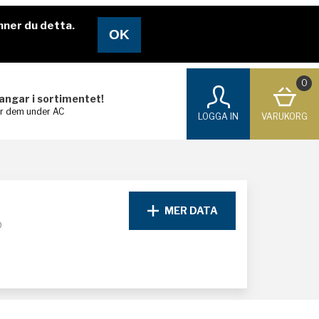
nner du detta.
0
langar i sortimentet!
ar dem under AC
LOGGA IN
VARUKORG
MER DATA
D