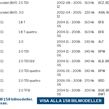
riolet (8H7)
2.5 TDI
2002-08 – 2005-
163 Hk
BCZ, B
12
riolet (8H7)
3.0
2002-04 – 2005-
220 Hk
ASN, A
12
EC)
1.8 T
2004-11 – 2008-
163 Hk
BFB
06
EC)
1.8 T quattro
2004-11 – 2008-
163 Hk
BFB
06
EC)
2.0
2004-11 – 2008-
130 Hk
ALT
06
EC)
2.0 TDI
2004-11 – 2008-
140 Hk
BPW
06
EC)
2.0 TDI 16V
2004-11 – 2008-
140 Hk
BLB, B
06
EC)
2.0 TDI quattro
2006-01 – 2008-
140 Hk
BPW
06
EC)
2.0 TDI quattro
2006-06 – 2008-
170 Hk
BRD
06
EC)
2.0 TFSI
2004-11 – 2008-
200 Hk
BGB, B
06
BWT
l 158 bilmodeller.
VISA ALLA 158 BILMODELLER
isas.