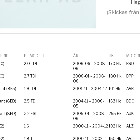
I l
(Skickas från
ERIE
BILMODELL
ÅR
HK
MOTORF
EC)
2.0 TDI
2006-06 – 2008-
170 Hk
BRD
06
EC)
2.7 TDI
2006-01 – 2008-
180 Hk
BPP
06
ant (8E5)
1.9 TDI
2001-11 – 2004-12
101 Hk
AVB
ant (8ED)
2.5 TDI
2004-11 – 2006-
163 Hk
BDG
05
ant (8ED)
3.2 FSI
2005-01 – 2008-
255 Hk
AUK
06
E2)
1.6
2000-11 – 2004-12
102 Hk
ALZ
E2)
1.8 T
2000-11 – 2002-
150 Hk
AVJ