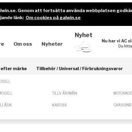
alwin.se. Genom att fortsätta använda webbplatsen godkä
jande länk:
Om cookies på galwin.se
Nyhet
Nu har vi AC s
re
Om oss
Nyheter
Du hitt
il efter märke
Tillbehör / Universal / Förbrukningsvaror
ODELL
MODELL
TILLV. ÅR/MÅN
MOTORKO
ELLÅDA
KAROSS
CHASSINR