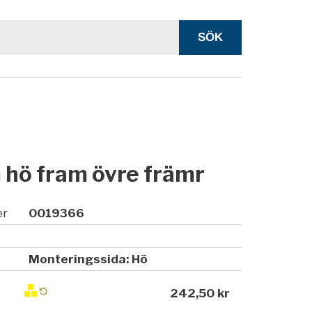
 hö fram övre främr
er
0019366
Monteringssida: Hö
242,50 kr