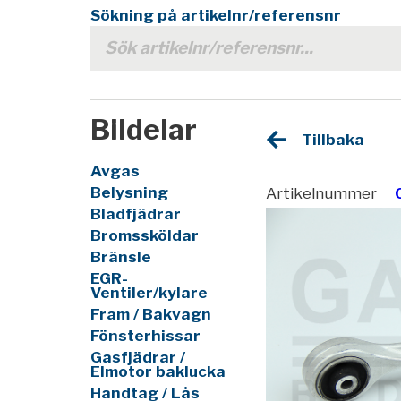
Sökning på artikelnr/referensnr
Bildelar
Tillbaka
Avgas
Belysning
Artikelnummer
Bladfjädrar
Bromssköldar
Bränsle
EGR-
Ventiler/kylare
Fram / Bakvagn
Fönsterhissar
Gasfjädrar /
Elmotor baklucka
Handtag / Lås