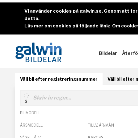
Vi använder cookies på galwin.se. Genom att f
detta.
Läs mer om cookies på följande länk:
Om cookies
Bildelar
Återfö
Välj bil efter registreringsnummer
Välj bil efter
BILMODELL
ÅRSMODELL
TILLV. ÅR/MÅN
VÄXELLÅDA
KAROSS