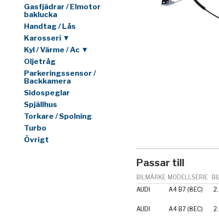
Gasfjädrar / Elmotor
baklucka
Handtag / Lås
Karosseri ▼
Kyl / Värme / Ac ▼
Oljetråg
Parkeringssensor /
Backkamera
Sidospeglar
Spjällhus
Torkare / Spolning
Turbo
Övrigt
Passar till
BILMÄRKE
MODELLSERIE
BI
AUDI
A4 B7 (8EC)
2
AUDI
A4 B7 (8EC)
2