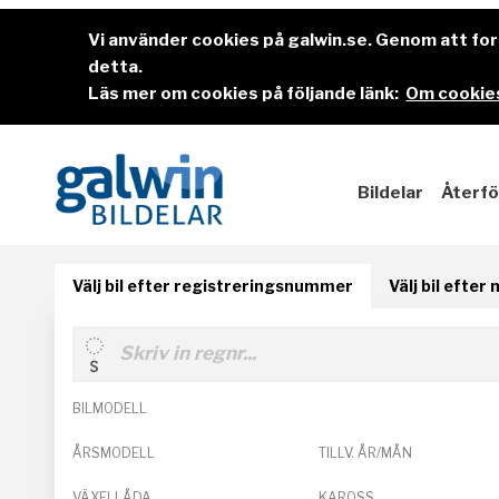
Vi använder cookies på galwin.se. Genom att f
detta.
Läs mer om cookies på följande länk:
Om cookies
Bildelar
Återfö
Välj bil efter registreringsnummer
Välj bil efter
BILMODELL
ÅRSMODELL
TILLV. ÅR/MÅN
VÄXELLÅDA
KAROSS