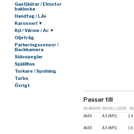
Gasfjädrar / Elmotor
baklucka
Handtag / Lås
Karosseri ▼
Kyl / Värme / Ac ▼
Oljetråg
Parkeringssensor /
Backkamera
Sidospeglar
Spjällhus
Torkare / Spolning
Turbo
Övrigt
Passar till
BILMÄRKE
MODELLSERIE
BI
AUDI
A3 (8P1)
1.4
AUDI
A3 (8P1)
1.6