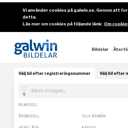
Vi använder cookies på galwin.se. Genom att f
detta.
Läs mer om cookies på följande länk:
Om cookies
Bildelar
Återfö
Välj bil efter registreringsnummer
Välj bil efter
BILMODELL
ÅRSMODELL
TILLV. ÅR/MÅN
VÄXELLÅDA
KAROSS