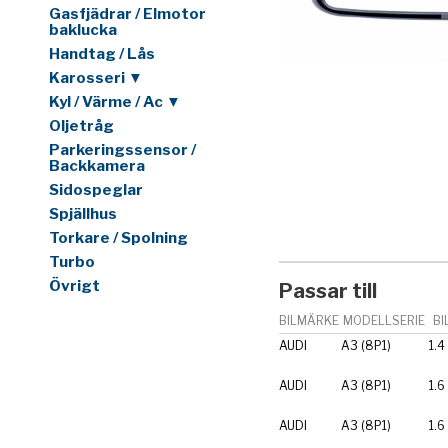
Gasfjädrar / Elmotor
baklucka
Handtag / Lås
Karosseri ▼
Kyl / Värme / Ac ▼
Oljetråg
Parkeringssensor /
Backkamera
Sidospeglar
Spjällhus
Torkare / Spolning
Turbo
Övrigt
Passar till
BILMÄRKE
MODELLSERIE
BI
AUDI
A3 (8P1)
1.4
AUDI
A3 (8P1)
1.6
AUDI
A3 (8P1)
1.6