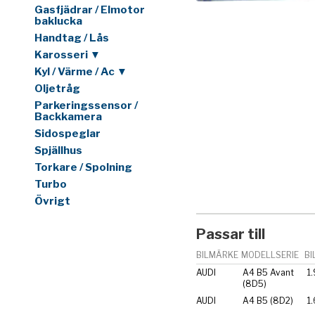
Gasfjädrar / Elmotor
baklucka
Handtag / Lås
Karosseri ▼
Kyl / Värme / Ac ▼
Oljetråg
Parkeringssensor /
Backkamera
Sidospeglar
Spjällhus
Torkare / Spolning
Turbo
Övrigt
Passar till
BILMÄRKE
MODELLSERIE
BI
AUDI
A4 B5 Avant
1.
(8D5)
AUDI
A4 B5 (8D2)
1.