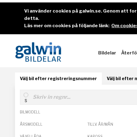
Vi använder cookies på galwin.se. Genom att f
detta.
Läs mer om cookies på följande länk:
Om cookies
Bildelar
Återfö
Välj bil efter registreringsnummer
Välj bil efter
BILMODELL
ÅRSMODELL
TILLV. ÅR/MÅN
VÄXELLÅDA
KAROSS