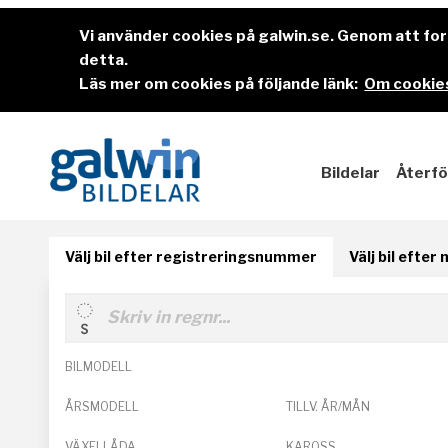
Vi använder cookies på galwin.se. Genom att f
detta.
Läs mer om cookies på följande länk:
Om cookies
Bildelar
Återfö
Välj bil efter registreringsnummer
Välj bil efter
BILMODELL
ÅRSMODELL
TILLV. ÅR/MÅN
VÄXELLÅDA
KAROSS