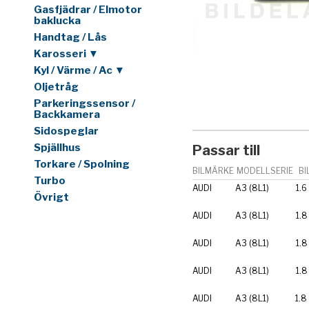
Gasfjädrar / Elmotor
baklucka
Handtag / Lås
Karosseri ▼
Kyl / Värme / Ac ▼
Oljetråg
Parkeringssensor /
Backkamera
Sidospeglar
Spjällhus
Passar till
Torkare / Spolning
BILMÄRKE
MODELLSERIE
BI
Turbo
AUDI
A3 (8L1)
1.6
Övrigt
AUDI
A3 (8L1)
1.8
AUDI
A3 (8L1)
1.8
AUDI
A3 (8L1)
1.8
AUDI
A3 (8L1)
1.8