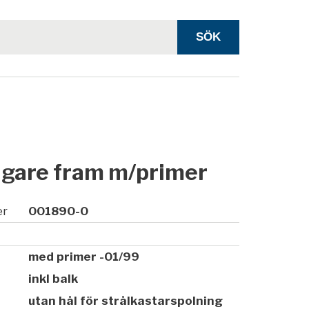
ngare fram m/primer
er
001890-0
med primer -01/99
inkl balk
utan hål för strålkastarspolning