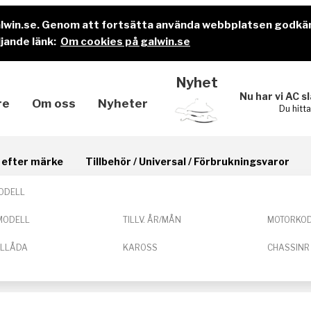
alwin.se. Genom att fortsätta använda webbplatsen godkä
jande länk:
Om cookies på galwin.se
Nyhet
Nu har vi AC s
re
Om oss
Nyheter
Du hitt
il efter märke
Tillbehör / Universal / Förbrukningsvaror
ODELL
MODELL
TILLV. ÅR/MÅN
MOTORKO
ELLÅDA
KAROSS
CHASSINR