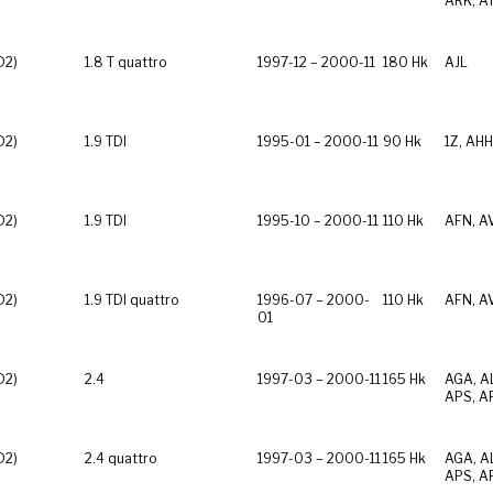
ARK, A
D2)
1.8 T quattro
1997-12 – 2000-11
180 Hk
AJL
D2)
1.9 TDI
1995-01 – 2000-11
90 Hk
1Z, AHH
D2)
1.9 TDI
1995-10 – 2000-11
110 Hk
AFN, A
D2)
1.9 TDI quattro
1996-07 – 2000-
110 Hk
AFN, A
01
D2)
2.4
1997-03 – 2000-11
165 Hk
AGA, AL
APS, A
D2)
2.4 quattro
1997-03 – 2000-11
165 Hk
AGA, AL
APS, A