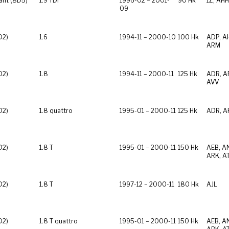
ant (8D5)
1.9 TDI
1996-02 – 2001-
90 Hk
1Z, AHH
09
D2)
1.6
1994-11 – 2000-10
100 Hk
ADP, A
ARM
D2)
1.8
1994-11 – 2000-11
125 Hk
ADR, A
AVV
D2)
1.8 quattro
1995-01 – 2000-11
125 Hk
ADR, A
D2)
1.8 T
1995-01 – 2000-11
150 Hk
AEB, A
ARK, A
D2)
1.8 T
1997-12 – 2000-11
180 Hk
AJL
D2)
1.8 T quattro
1995-01 – 2000-11
150 Hk
AEB, A