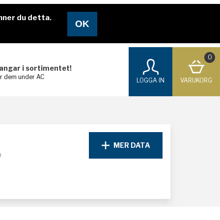
nner du detta.
0
langar i sortimentet!
ar dem under AC
LOGGA IN
VARUKORG
MER DATA
D