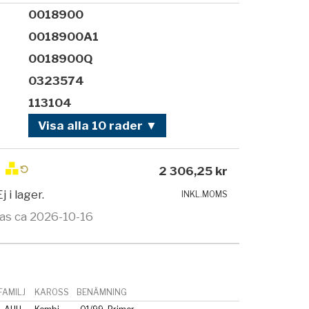
0018900
0018900A1
0018900Q
0323574
113104
Visa alla 10 rader ▼
2 306,25 kr
Ej i lager.
INKL.MOMS
as ca 2026-10-16
AMILJ
KAROSS
BENÄMNING