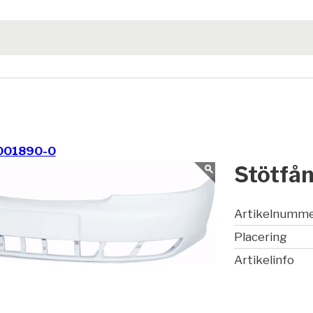
001890-0
Stötfå
Artikelnumm
Placering
Artikelinfo