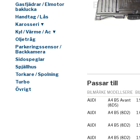
Gasfjädrar / Elmotor
baklucka
Handtag / Lås
Karosseri ▼
Kyl / Värme / Ac ▼
Oljetråg
Parkeringssensor /
Backkamera
Sidospeglar
Spjällhus
Torkare / Spolning
Turbo
Passar till
Övrigt
BILMÄRKE
MODELLSERIE
BI
AUDI
A4 B5 Avant
1.
(8D5)
AUDI
A4 B5 (8D2)
1.
AUDI
A4 B5 (8D2)
1.
AUDI
A4 B5 (8D2)
1.