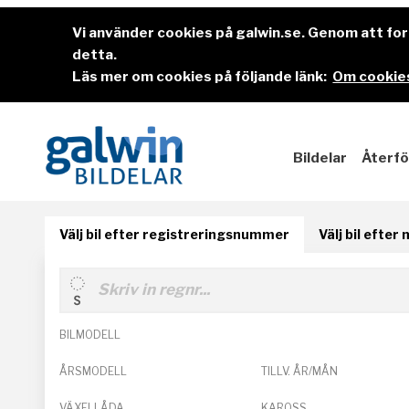
Vi använder cookies på galwin.se. Genom att f
detta.
Läs mer om cookies på följande länk:
Om cookies
Bildelar
Återfö
Välj bil efter registreringsnummer
Välj bil efter
BILMODELL
ÅRSMODELL
TILLV. ÅR/MÅN
VÄXELLÅDA
KAROSS