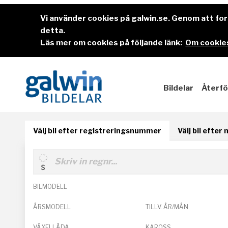
Vi använder cookies på galwin.se. Genom att f
detta.
Läs mer om cookies på följande länk:
Om cookies
Bildelar
Återfö
Välj bil efter registreringsnummer
Välj bil efter
BILMODELL
ÅRSMODELL
TILLV. ÅR/MÅN
VÄXELLÅDA
KAROSS