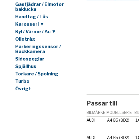
Gasfjädrar / Elmotor
baklucka
Handtag / Lås
Karosseri ▼
Kyl / Värme / Ac ▼
Oljetråg
Parkeringssensor /
Backkamera
Sidospeglar
Spjällhus
Torkare / Spolning
Turbo
Övrigt
Passar till
BILMÄRKE
MODELLSERIE
BI
AUDI
A4 B5 (8D2)
1.
AUDI
A4 B5 (8D2)
1