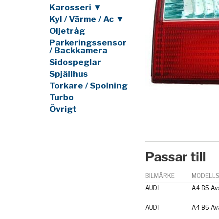
Karosseri ▼
Kyl / Värme / Ac ▼
Oljetråg
Parkeringssensor
/ Backkamera
Sidospeglar
Spjällhus
Torkare / Spolning
Turbo
Övrigt
Passar till
BILMÄRKE
MODELLS
AUDI
A4 B5 Av
AUDI
A4 B5 Av