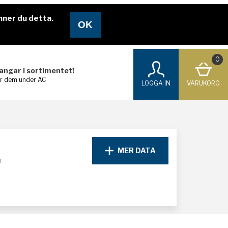
nner du detta.
0
langar i sortimentet!
ar dem under AC
LOGGA IN
VARUKORG
MER DATA
D