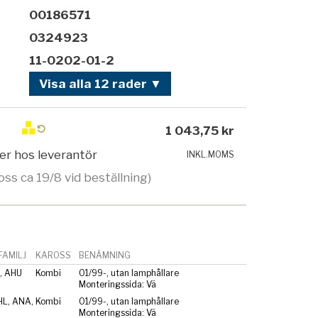
00186571
0324923
11-0202-01-2
Visa alla 12 rader ▼
1 043,75 kr
ger hos leverantör
INKL.MOMS
oss ca 19/8 vid beställning)
AMILJ
KAROSS
BENÄMNING
, AHU
Kombi
01/99-, utan lamphållare
Monteringssida: Vä
HL, ANA,
Kombi
01/99-, utan lamphållare
Monteringssida: Vä