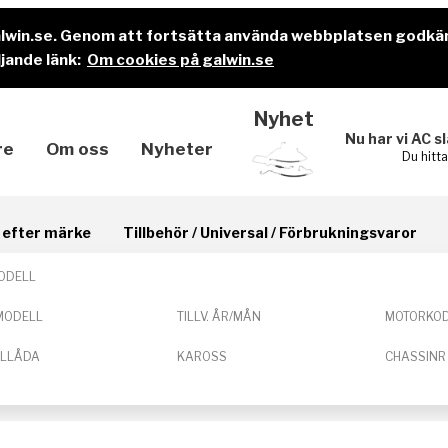
alwin.se. Genom att fortsätta använda webbplatsen godkä
jande länk:
Om cookies på galwin.se
Nyhet
Nu har vi AC s
re
Om oss
Nyheter
Du hitt
il efter märke
Tillbehör / Universal / Förbrukningsvaror
ODELL
MODELL
TILLV. ÅR/MÅN
MOTORKO
ELLÅDA
KAROSS
CHASSINR