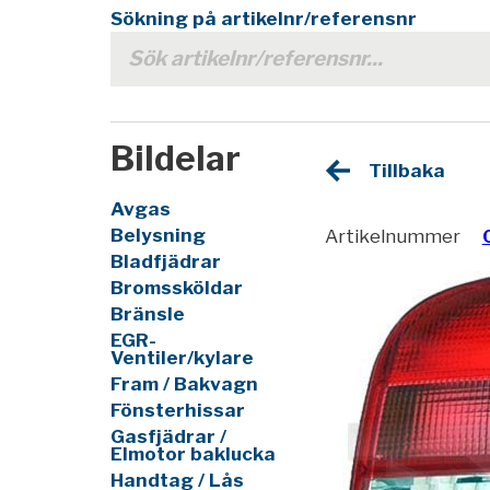
Sökning på artikelnr/referensnr
Bildelar
Tillbaka
Avgas
Belysning
Artikelnummer
Bladfjädrar
Bromssköldar
Bränsle
EGR-
Ventiler/kylare
Fram / Bakvagn
Fönsterhissar
Gasfjädrar /
Elmotor baklucka
Handtag / Lås