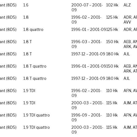
ant (8D5)
1.6
2000-07 – 2001-
102 Hk
ALZ
09
ant (8D5)
1.8
1996-02 – 2001-
125 Hk
ADR, A
09
AVV
ant (8D5)
1.8 quattro
1996-01 – 2001-09
125 Hk
ADR, A
ant (8D5)
1.8 T
1996-03 – 2001-
150 Hk
AEB, A
09
ARK, A
ant (8D5)
1.8 T
1997-12 – 2001-09
180 Hk
AJL
ant (8D5)
1.8 T quattro
1996-01 – 2001-09
150 Hk
AEB, A
ARK, A
ant (8D5)
1.8 T quattro
1997-12 – 2001-09
180 Hk
AJL
ant (8D5)
1.9 TDI
1996-02 – 2001-
110 Hk
AFN, A
09
ant (8D5)
1.9 TDI
2000-03 – 2001-
115 Hk
AJM, AT
09
ant (8D5)
1.9 TDI quattro
1996-09 – 2001-
110 Hk
AFN, A
09
ant (8D5)
1.9 TDI quattro
2000-03 – 2001-
115 Hk
AJM, AT
09