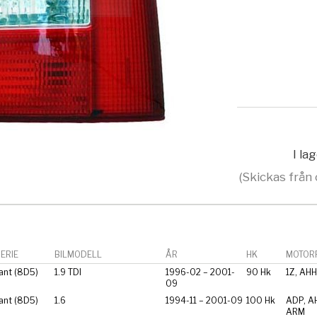
I la
(Skickas från 
ERIE
BILMODELL
ÅR
HK
MOTORF
ant (8D5)
1.9 TDI
1996-02 – 2001-
90 Hk
1Z, AHH
09
ant (8D5)
1.6
1994-11 – 2001-09
100 Hk
ADP, A
ARM