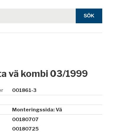
ta vä kombi 03/1999
er
001861-3
Monteringssida: Vä
00180707
00180725