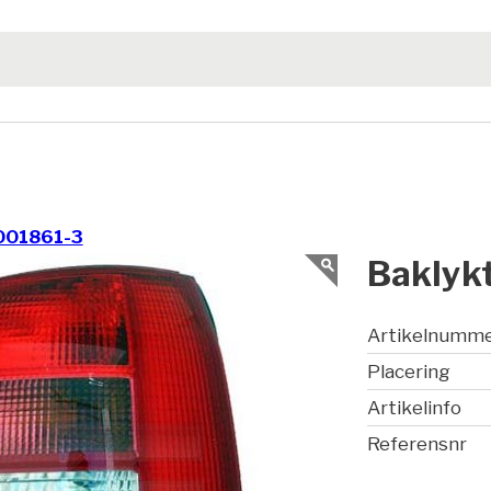
001861-3
Baklyk
Artikelnumm
Placering
Artikelinfo
Referensnr