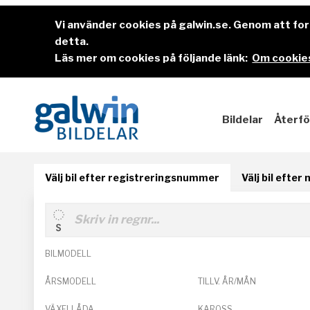
Vi använder cookies på galwin.se. Genom att f
detta.
Läs mer om cookies på följande länk:
Om cookies
Bildelar
Återfö
Välj bil efter registreringsnummer
Välj bil efter
BILMODELL
ÅRSMODELL
TILLV. ÅR/MÅN
VÄXELLÅDA
KAROSS