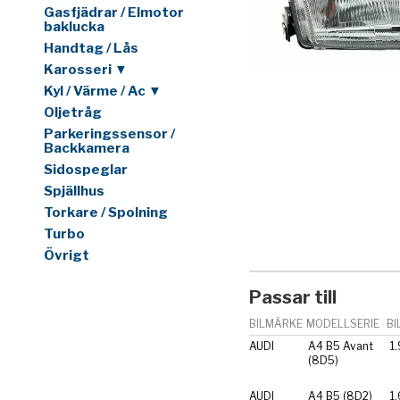
Gasfjädrar / Elmotor
baklucka
Handtag / Lås
Karosseri ▼
Kyl / Värme / Ac ▼
Oljetråg
Parkeringssensor /
Backkamera
Sidospeglar
Spjällhus
Torkare / Spolning
Turbo
Övrigt
Passar till
BILMÄRKE
MODELLSERIE
BI
AUDI
A4 B5 Avant
1.
(8D5)
AUDI
A4 B5 (8D2)
1.