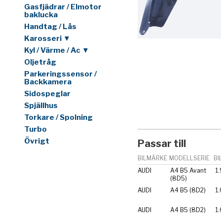
Gasfjädrar / Elmotor
baklucka
Handtag / Lås
Karosseri ▼
Kyl / Värme / Ac ▼
Oljetråg
Parkeringssensor /
Backkamera
Sidospeglar
Spjällhus
Torkare / Spolning
Turbo
Övrigt
Passar till
BILMÄRKE
MODELLSERIE
BI
AUDI
A4 B5 Avant
1.
(8D5)
AUDI
A4 B5 (8D2)
1.
AUDI
A4 B5 (8D2)
1.