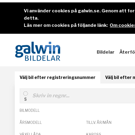
Vi använder cookies på galwin.se. Genom att f
detta.
Läs mer om cookies på följande länk:
Om cookies
Bildelar
Återfö
Välj bil efter registreringsnummer
Välj bil efter
BILMODELL
ÅRSMODELL
TILLV. ÅR/MÅN
VÄXELLÅDA
KAROSS