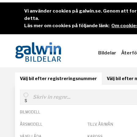
Vi använder cookies på galwin.se. Genom att f
detta.
Läs mer om cookies på följande länk:
Om cookies
Bildelar
Återfö
Välj bil efter registreringsnummer
Välj bil efter
BILMODELL
ÅRSMODELL
TILLV. ÅR/MÅN
VÄXELLÅDA
KAROSS