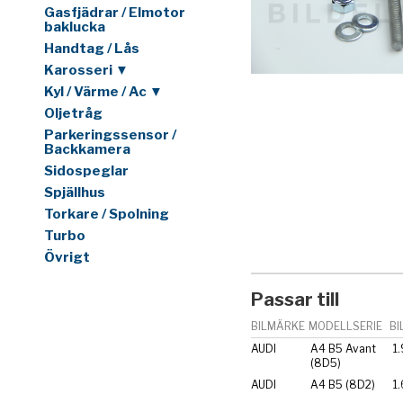
Gasfjädrar / Elmotor
baklucka
Handtag / Lås
Karosseri ▼
Kyl / Värme / Ac ▼
Oljetråg
Parkeringssensor /
Backkamera
Sidospeglar
Spjällhus
Torkare / Spolning
Turbo
Övrigt
Passar till
BILMÄRKE
MODELLSERIE
BI
AUDI
A4 B5 Avant
1.
(8D5)
AUDI
A4 B5 (8D2)
1.