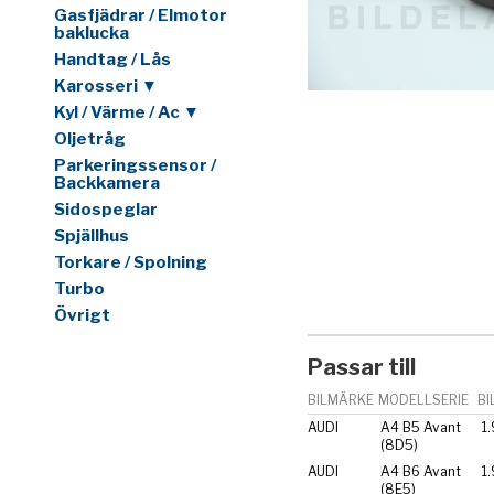
Gasfjädrar / Elmotor
baklucka
Handtag / Lås
Karosseri ▼
Kyl / Värme / Ac ▼
Oljetråg
Parkeringssensor /
Backkamera
Sidospeglar
Spjällhus
Torkare / Spolning
Turbo
Övrigt
Passar till
BILMÄRKE
MODELLSERIE
BI
AUDI
A4 B5 Avant
1.
(8D5)
AUDI
A4 B6 Avant
1.
(8E5)