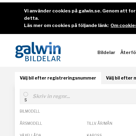
Vi använder cookies på galwin.se. Genom att f
detta.
Läs mer om cookies på följande länk:
Om cookies
Bildelar
Återfö
Välj bil efter registreringsnummer
Välj bil efter
BILMODELL
ÅRSMODELL
TILLV. ÅR/MÅN
VÄXELLÅDA
KAROSS