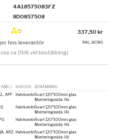
4A18575083FZ
8D0857508
337,50 kr
ager hos leverantör
INKL.MOMS
 oss ca 19/8 vid beställning)
AMILJ
KAROSS
BENÄMNING
KL, APF
Halvkombi
Svart 120*100mm glas
Monteringssida: Hö
FQ
Halvkombi
Svart 120*100mm glas
Monteringssida: Hö
PG
Halvkombi
Svart 120*100mm glas
Monteringssida: Hö
QA, ARZ,
Halvkombi
Svart 120*100mm glas
Monteringssida: Hö