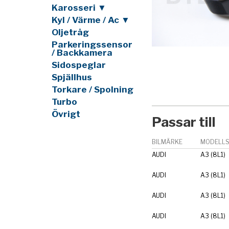
Karosseri ▼
Kyl / Värme / Ac ▼
Oljetråg
Parkeringssensor
/ Backkamera
Sidospeglar
Spjällhus
Torkare / Spolning
Turbo
Övrigt
Passar till
BILMÄRKE
MODELLS
AUDI
A3 (8L1)
AUDI
A3 (8L1)
AUDI
A3 (8L1)
AUDI
A3 (8L1)