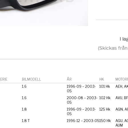
I l
(Skickas från
ERIE
BILMODELL
ÅR
HK
MOTORF
1.6
1996-09 – 2003-
101 Hk
AEH, A
05
1.6
2000-08 – 2003-
102 Hk
AVU, B
05
1.8
1996-09 – 2003-
125 Hk
AGN, A
05
1.8 T
1996-12 – 2003-05
150 Hk
AGU, A
AUM