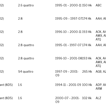
D2)
2.6 quattro
1995-01 – 2000-11
150 Hk
ABC
D2)
2.8
1995-09 – 1997-07
174 Hk
AAH, A
D2)
2.8
1996-10 – 2000-11
193 Hk
ACK, A
AMX, A
ATQ
D2)
2.8 quattro
1995-01 – 1997-07
174 Hk
AAH, A
D2)
2.8 quattro
1996-10 – 2001-08
193 Hk
ACK, A
AMX, A
ATQ
D2)
S4 quattro
1997-09 – 2001-
265 Hk
AGB, A
09
ant (8D5)
1.6
1994-11 – 2001-09
100 Hk
ADP, A
ARM
ant (8D5)
1.6
2000-07 – 2001-
102 Hk
ALZ
09