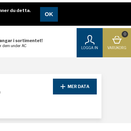
nner du detta.
0
langar i sortimentet!
ar dem under AC
LOGGA IN
VARUKORG
MER DATA
D