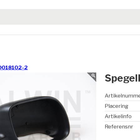
0018102-2
Spegelk
Artikelnumm
Placering
Artikelinfo
Referensnr