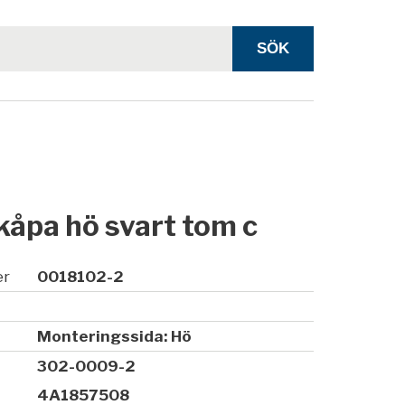
åpa hö svart tom c
er
0018102-2
Monteringssida: Hö
302-0009-2
4A1857508