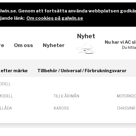
alwin.se. Genom att fortsätta använda webbplatsen godkä
jande länk:
Om cookies på galwin.se
Nyhet
Nu har vi AC s
re
Om oss
Nyheter
Du hitt
il efter märke
Tillbehör / Universal / Förbrukningsvaror
ODELL
MODELL
TILLV. ÅR/MÅN
MOTORKO
ELLÅDA
KAROSS
CHASSINR