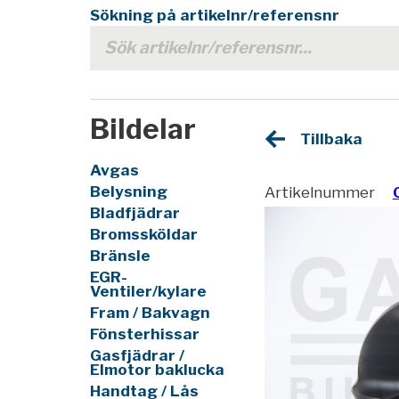
Sökning på artikelnr/referensnr
Bildelar
Tillbaka
Avgas
Belysning
Artikelnummer
Bladfjädrar
Bromssköldar
Bränsle
EGR-
Ventiler/kylare
Fram / Bakvagn
Fönsterhissar
Gasfjädrar /
Elmotor baklucka
Handtag / Lås