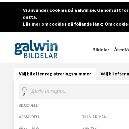
Vi använder cookies på galwin.se. Genom att f
detta.
Läs mer om cookies på följande länk:
Om cookies
Bildelar
Återfö
Välj bil efter registreringsnummer
Välj bil efter
BILMODELL
ÅRSMODELL
TILLV. ÅR/MÅN
VÄXELLÅDA
KAROSS