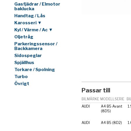
Gasfjädrar / Elmotor
baklucka
Handtag / Lås
Karosseri ▼
Kyl / Värme / Ac ▼
Oljetråg
Parkeringssensor /
Backkamera
Sidospeglar
Spjällhus
Torkare / Spolning
Turbo
Övrigt
Passar till
BILMÄRKE
MODELLSERIE
BI
AUDI
A4 B5 Avant
1.
(8D5)
AUDI
A4 B5 (8D2)
1.