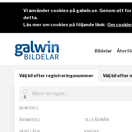
Vi använder cookies på galwin.se. Genom att f
detta.
Läs mer om cookies på följande länk:
Om cookies
Bildelar
Återfö
Välj bil efter registreringsnummer
Välj bil efter
BILMODELL
ÅRSMODELL
TILLV. ÅR/MÅN
VÄXELLÅDA
KAROSS