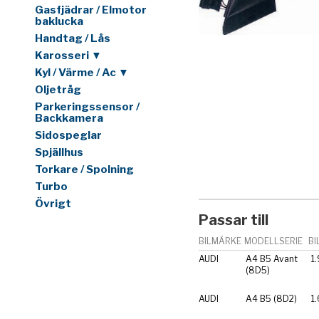
Gasfjädrar / Elmotor
baklucka
Handtag / Lås
Karosseri ▼
Kyl / Värme / Ac ▼
Oljetråg
Parkeringssensor /
Backkamera
Sidospeglar
Spjällhus
Torkare / Spolning
Turbo
Övrigt
Passar till
BILMÄRKE
MODELLSERIE
BI
AUDI
A4 B5 Avant
1.
(8D5)
AUDI
A4 B5 (8D2)
1.