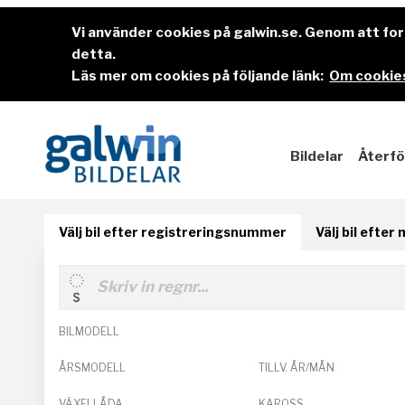
Vi använder cookies på galwin.se. Genom att f
detta.
Läs mer om cookies på följande länk:
Om cookies
Bildelar
Återfö
Välj bil efter registreringsnummer
Välj bil efter
BILMODELL
ÅRSMODELL
TILLV. ÅR/MÅN
VÄXELLÅDA
KAROSS