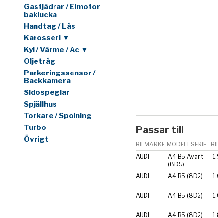
Gasfjädrar / Elmotor
baklucka
Handtag / Lås
Karosseri ▼
Kyl / Värme / Ac ▼
Oljetråg
Parkeringssensor /
Backkamera
Sidospeglar
Spjällhus
Torkare / Spolning
Turbo
Passar till
Övrigt
BILMÄRKE
MODELLSERIE
BI
AUDI
A4 B5 Avant
1.
(8D5)
AUDI
A4 B5 (8D2)
1.
AUDI
A4 B5 (8D2)
1.
AUDI
A4 B5 (8D2)
1