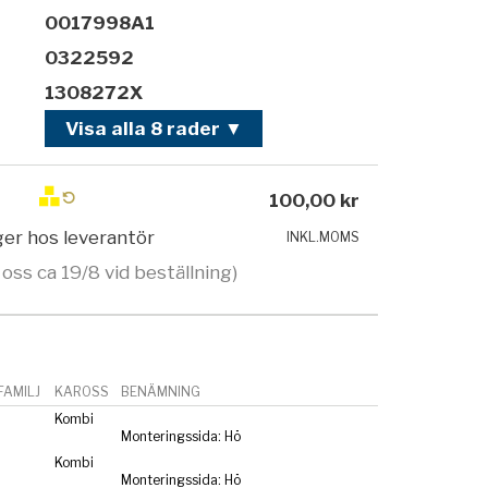
0017998A1
0322592
1308272X
Visa alla 8 rader ▼
100,00 kr
ager hos leverantör
INKL.MOMS
 oss ca 19/8 vid beställning)
AMILJ
KAROSS
BENÄMNING
Kombi
Monteringssida: Hö
Kombi
Monteringssida: Hö