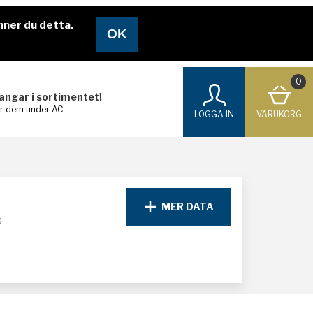
nner du detta.
0
langar i sortimentet!
ar dem under AC
LOGGA IN
VARUKORG
MER DATA
D