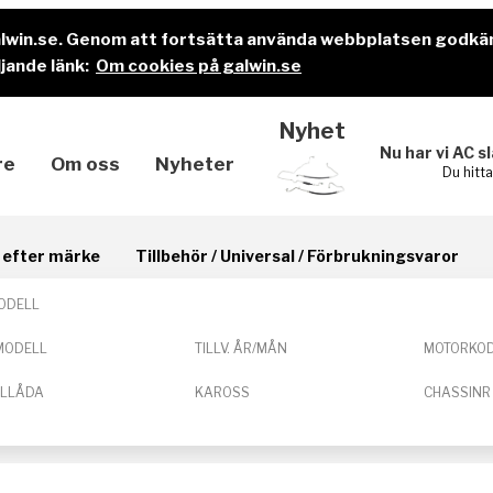
alwin.se. Genom att fortsätta använda webbplatsen godkä
jande länk:
Om cookies på galwin.se
Nyhet
Nu har vi AC s
re
Om oss
Nyheter
Du hitt
il efter märke
Tillbehör / Universal / Förbrukningsvaror
ODELL
MODELL
TILLV. ÅR/MÅN
MOTORKO
ELLÅDA
KAROSS
CHASSINR