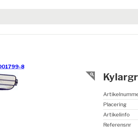
001799-8
Kylargr
Artikelnumm
Placering
Artikelinfo
Referensnr