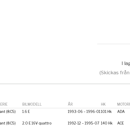
I l
(Skickas från
ERIE
BILMODELL
ÅR
HK
MOTORF
ant (8C5)
1.6 E
1993-06 – 1996-01
101 Hk
ADA
ant (8C5)
2.0 E 16V quattro
1992-12 – 1995-07
140 Hk
ACE