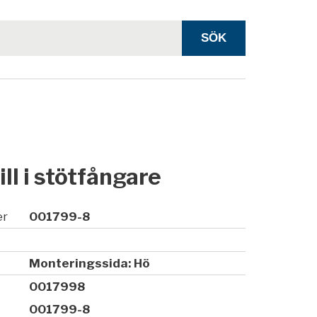
ill i stötfångare
er
001799-8
Monteringssida: Hö
0017998
001799-8