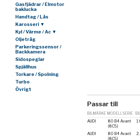
Gasfjädrar / Elmotor
baklucka
Handtag / Lås
Karosseri ▼
Kyl / Värme / Ac ▼
Oljetråg
Parkeringssensor /
Backkamera
Sidospeglar
Spjällhus
Torkare / Spolning
Turbo
Övrigt
Passar till
BILMÄRKE
MODELLSERIE
BI
AUDI
80 B4 Avant
1.
(8C5)
AUDI
80 B4 Avant
2
(8C5)