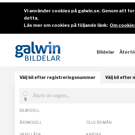
Vi använder cookies på galwin.se. Genom att f
detta.
Läs mer om cookies på följande länk:
Om cookies
Bildelar
Återfö
Välj bil efter registreringsnummer
Välj bil efter
BILMODELL
ÅRSMODELL
TILLV. ÅR/MÅN
VÄXELLÅDA
KAROSS