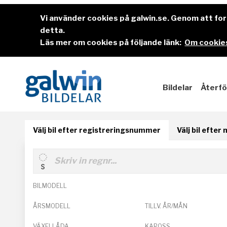
Vi använder cookies på galwin.se. Genom att f
detta.
Läs mer om cookies på följande länk:
Om cookies
Bildelar
Återfö
Välj bil efter registreringsnummer
Välj bil efter
BILMODELL
ÅRSMODELL
TILLV. ÅR/MÅN
VÄXELLÅDA
KAROSS