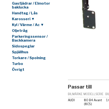
Gasfjädrar / Elmotor
baklucka
Handtag / Lås
Karosseri ▼
Kyl / Värme / Ac ▼
Oljetråg
Parkeringssensor /
Backkamera
Sidospeglar
Spjällhus
Torkare / Spolning
Turbo
Övrigt
Passar till
BILMÄRKE
MODELLSERIE
BI
AUDI
80 B4 Avant
1.
(8C5)