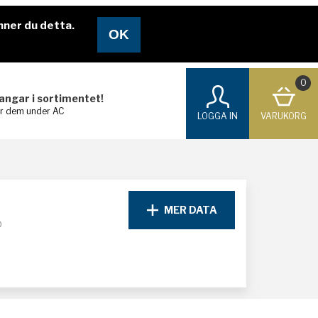
nner du detta.
0
langar i sortimentet!
ar dem under AC
LOGGA IN
VARUKORG
MER DATA
D