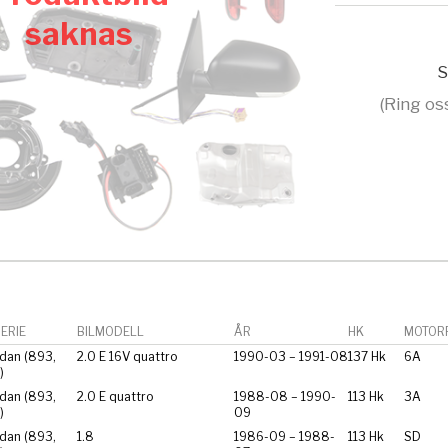
saknas
S
(Ring os
ERIE
BILMODELL
ÅR
HK
MOTORF
dan (893,
2.0 E 16V quattro
1990-03 – 1991-08
137 Hk
6A
)
dan (893,
2.0 E quattro
1988-08 – 1990-
113 Hk
3A
)
09
dan (893,
1.8
1986-09 – 1988-
113 Hk
SD