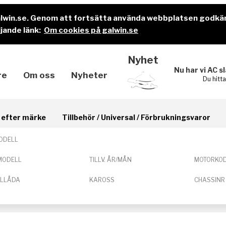
alwin.se. Genom att fortsätta använda webbplatsen godkä
jande länk:
Om cookies på galwin.se
Nyhet
Nu har vi AC s
re
Om oss
Nyheter
Du hitt
il efter märke
Tillbehör / Universal / Förbrukningsvaror
ODELL
MODELL
TILLV. ÅR/MÅN
MOTORKO
ELLÅDA
KAROSS
CHASSINR