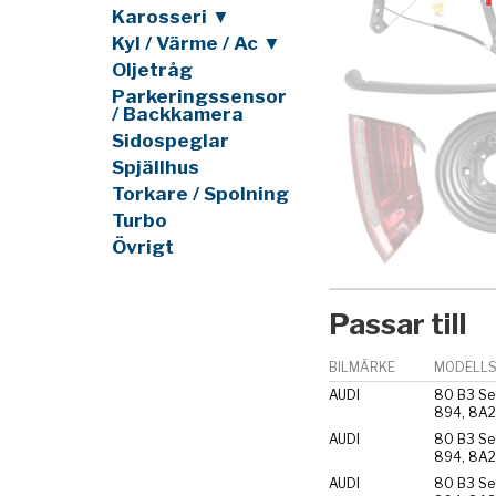
Karosseri ▼
Kyl / Värme / Ac ▼
Oljetråg
Parkeringssensor
/ Backkamera
Sidospeglar
Spjällhus
Torkare / Spolning
Turbo
Övrigt
Passar till
BILMÄRKE
MODELLS
AUDI
80 B3 Se
894, 8A2
AUDI
80 B3 Se
894, 8A2
AUDI
80 B3 Se