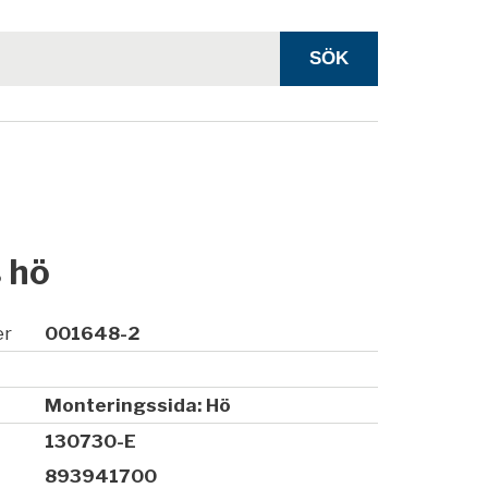
 hö
er
001648-2
Monteringssida: Hö
130730-E
893941700