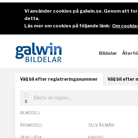
Vi använder cookies på galwin.se. Genom att f
detta.
Läs mer om cookies på följande länk:
Om cookies
Bildelar
Återfö
Välj bil efter registreringsnummer
Välj bil efter
BILMODELL
ÅRSMODELL
TILLV. ÅR/MÅN
VÄXELLÅDA
KAROSS