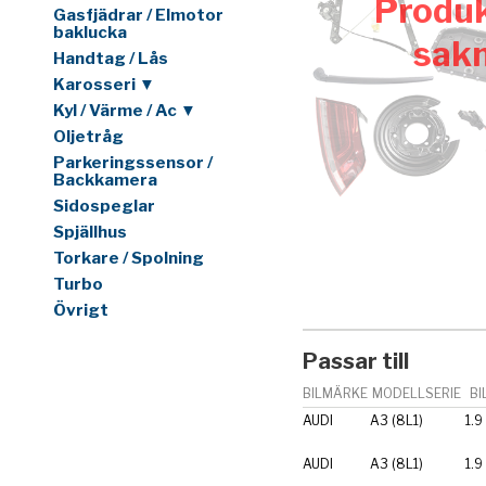
Produk
Gasfjädrar / Elmotor
baklucka
sak
Handtag / Lås
Karosseri ▼
Kyl / Värme / Ac ▼
Oljetråg
Parkeringssensor /
Backkamera
Sidospeglar
Spjällhus
Torkare / Spolning
Turbo
Övrigt
Passar till
BILMÄRKE
MODELLSERIE
BI
AUDI
A3 (8L1)
1.9
AUDI
A3 (8L1)
1.9