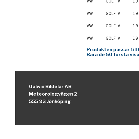
VW
GOLF IV
1.9
VW
GOLF IV
1.9
VW
GOLF IV
1.9
VW
GOLF IV
1.9
Produkten passar till 
Bara de 50 första visa
Galwin Bildelar AB
Meteorologvägen 2
555 93 Jönköping