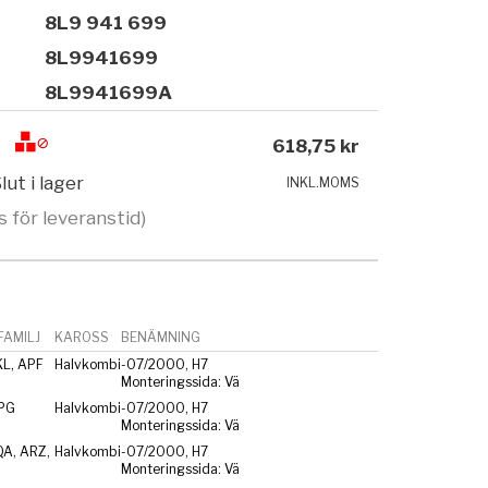
8L9 941 699
8L9941699
8L9941699A
618,75 kr
lut i lager
INKL.MOMS
s för leveranstid)
AMILJ
KAROSS
BENÄMNING
KL, APF
Halvkombi
-07/2000, H7
Monteringssida: Vä
PG
Halvkombi
-07/2000, H7
Monteringssida: Vä
QA, ARZ,
Halvkombi
-07/2000, H7
Monteringssida: Vä