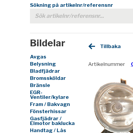
Sökning på artikelnr/referensnr
Bildelar
Tillbaka
Avgas
Belysning
Artikelnummer
Bladfjädrar
Bromssköldar
Bränsle
EGR-
Ventiler/kylare
Fram / Bakvagn
Fönsterhissar
Gasfjädrar /
Elmotor baklucka
Handtag / Lås