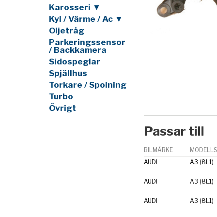
Karosseri ▼
Kyl / Värme / Ac ▼
Oljetråg
Parkeringssensor
/ Backkamera
Sidospeglar
Spjällhus
Torkare / Spolning
Turbo
Övrigt
Passar till
BILMÄRKE
MODELLS
AUDI
A3 (8L1)
AUDI
A3 (8L1)
AUDI
A3 (8L1)