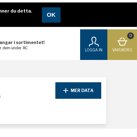
nner du detta.
0
langar i sortimentet!
ar dem under AC
LOGGA IN
VARUKORG
MER DATA
D