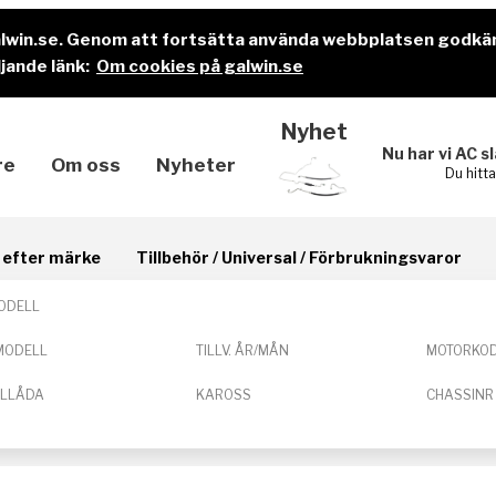
alwin.se. Genom att fortsätta använda webbplatsen godkä
jande länk:
Om cookies på galwin.se
Nyhet
Nu har vi AC s
re
Om oss
Nyheter
Du hitt
il efter märke
Tillbehör / Universal / Förbrukningsvaror
ODELL
MODELL
TILLV. ÅR/MÅN
MOTORKO
ELLÅDA
KAROSS
CHASSINR