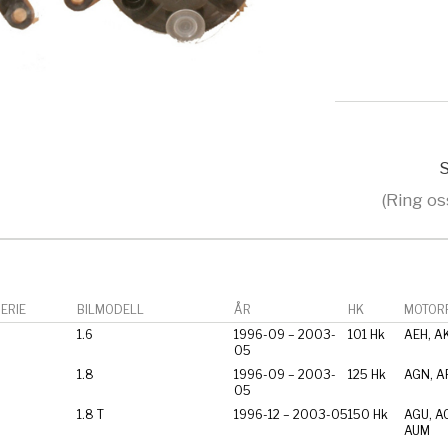
S
(Ring os
ERIE
BILMODELL
ÅR
HK
MOTORF
1.6
1996-09 – 2003-
101 Hk
AEH, A
05
1.8
1996-09 – 2003-
125 Hk
AGN, A
05
1.8 T
1996-12 – 2003-05
150 Hk
AGU, A
AUM