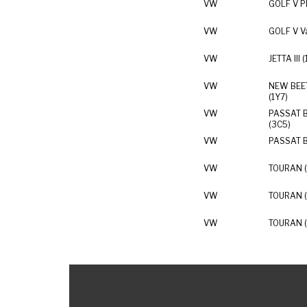
VW
GOLF V P
VW
GOLF V Va
VW
JETTA III 
VW
NEW BEET
(1Y7)
VW
PASSAT B
(3C5)
VW
PASSAT B
VW
TOURAN (1
VW
TOURAN (1
VW
TOURAN (1