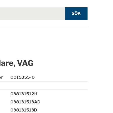
lare, VAG
er
0015355-0
038131512H
038131513AD
038131513D