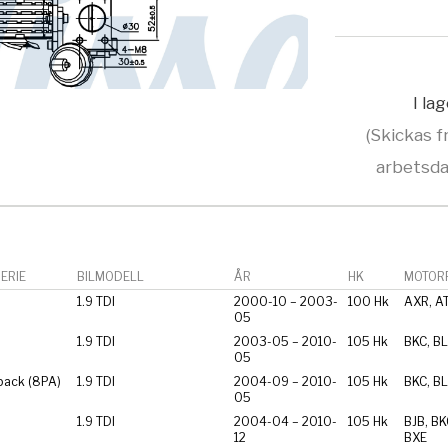
I la
(Skickas f
arbetsda
ERIE
BILMODELL
ÅR
HK
MOTORF
1.9 TDI
2000-10 – 2003-
100 Hk
AXR, A
05
1.9 TDI
2003-05 – 2010-
105 Hk
BKC, BL
05
back (8PA)
1.9 TDI
2004-09 – 2010-
105 Hk
BKC, BL
05
1.9 TDI
2004-04 – 2010-
105 Hk
BJB, BK
12
BXE