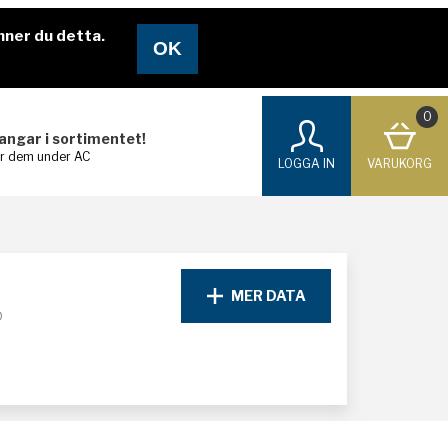
nner du detta.
0
langar i sortimentet!
ar dem under AC
LOGGA IN
VARUKORG
MER DATA
D