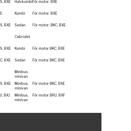
S, BXE
Halvkombi
För motor: BXE
XE
Kombi
För motor: BXE
S, BXE
Sedan
För motor: BKC, BXE
Cabriolet
S, BXE
Kombi
För motor BKC, BXE
C, BXE
Sedan
För motor BKC, BXE
Minibus,
minivan
S, BXE
Minibus,
För motor BKC, BXE
minivan
U, BXJ
Minibus,
För motor BRU, BXF
minivan