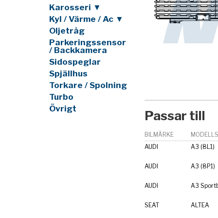
Karosseri ▼
Kyl / Värme / Ac ▼
Oljetråg
Parkeringssensor
/ Backkamera
Sidospeglar
Spjällhus
Torkare / Spolning
Turbo
Övrigt
Passar till
BILMÄRKE
MODELLS
AUDI
A3 (8L1)
AUDI
A3 (8P1)
AUDI
A3 Sport
SEAT
ALTEA