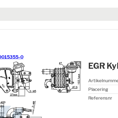
0015355-0
EGR Ky
Artikelnumm
Placering
Referensnr