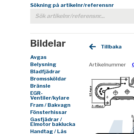
Sökning på artikelnr/referensnr
Bildelar
Tillbaka
Avgas
Belysning
Artikelnummer
Bladfjädrar
Bromssköldar
Bränsle
EGR-
Ventiler/kylare
Fram / Bakvagn
Fönsterhissar
Gasfjädrar /
Elmotor baklucka
Handtag / Lås