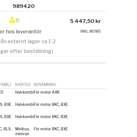
989420
5 447,50 kr
ger hos leverantör
INKL.MOMS
rån externt lager ca 1-2
gar efter beställning)
AMILJ
KAROSS
BENÄMNING
TD
Halvkombi
För motor AXR
S, BXE
Halvkombi
För motor BKC, BXE
S, BXE
Halvkombi
För motor BKC, BXE
C, BLS,
Minibus,
För motor BKC, BXE
minivan