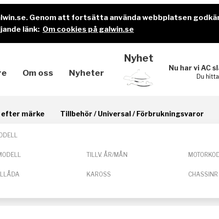
alwin.se. Genom att fortsätta använda webbplatsen godkä
jande länk:
Om cookies på galwin.se
Nyhet
Nu har vi AC s
re
Om oss
Nyheter
Du hitt
il efter märke
Tillbehör / Universal / Förbrukningsvaror
ODELL
MODELL
TILLV. ÅR/MÅN
MOTORKO
ELLÅDA
KAROSS
CHASSINR