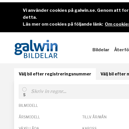
Vi använder cookies på galwin.se. Genom att f
detta.
Läs mer om cookies på följande länk:
Om cookies
Bildelar
Återfö
Välj bil efter registreringsnummer
Välj bil efter
BILMODELL
ÅRSMODELL
TILLV. ÅR/MÅN
VÄXELLÅDA
KAROSS