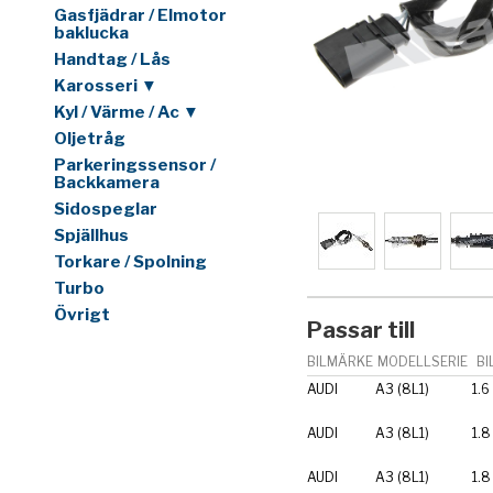
Gasfjädrar / Elmotor
baklucka
Handtag / Lås
Karosseri ▼
Kyl / Värme / Ac ▼
Oljetråg
Parkeringssensor /
Backkamera
Sidospeglar
Spjällhus
Torkare / Spolning
Turbo
Övrigt
Passar till
BILMÄRKE
MODELLSERIE
BI
AUDI
A3 (8L1)
1.6
AUDI
A3 (8L1)
1.8
AUDI
A3 (8L1)
1.8