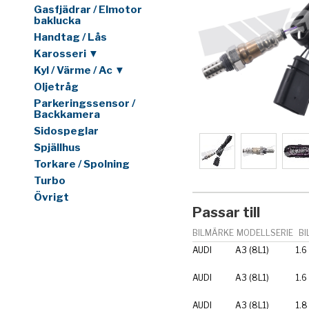
Gasfjädrar / Elmotor
baklucka
Handtag / Lås
Karosseri ▼
Kyl / Värme / Ac ▼
Oljetråg
Parkeringssensor /
Backkamera
Sidospeglar
Spjällhus
Torkare / Spolning
Turbo
Övrigt
Passar till
BILMÄRKE
MODELLSERIE
BI
AUDI
A3 (8L1)
1.6
AUDI
A3 (8L1)
1.6
AUDI
A3 (8L1)
1.8