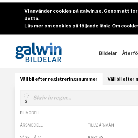
Vi använder cookies på galwin.se. Genom att f
detta.
Läs mer om cookies på följande länk:
Om cookies
Bildelar
Återfö
Välj bil efter registreringsnummer
Välj bil efter
BILMODELL
ÅRSMODELL
TILLV. ÅR/MÅN
VÄXELLÅDA
KAROSS