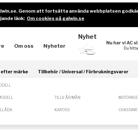
alwin.se. Genom att fortsätta använda webbplatsen godkä
jande länk:
Om cookies på galwin.se
Nyhet
Nu har vi AC s
re
Om oss
Nyheter
Du hitt
il efter märke
Tillbehör / Universal / Förbrukningsvaror
ODELL
MODELL
TILLV. ÅR/MÅN
MOTORKO
ELLÅDA
KAROSS
CHASSINR