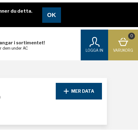
nner du detta.
0
langar i sortimentet!
ar dem under AC
LOGGA IN
VARUKORG
MER DATA
D