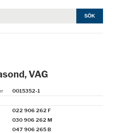
sond, VAG
er
0015352-1
022 906 262 F
030 906 262 M
047 906 265 B