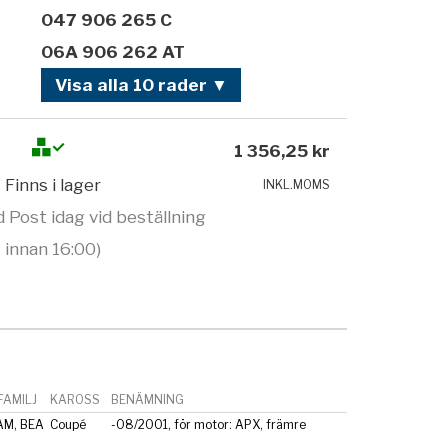
047 906 265 C
06A 906 262 AT
Visa alla 10 rader ▼
1 356,25 kr
Finns i lager
INKL.MOMS
 Post idag vid beställning
innan 16:00)
AMILJ
KAROSS
BENÄMNING
AM, BEA
Coupé
-08/2001, för motor: APX, främre