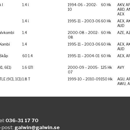
 I
1.4 i
1994-06 – 2002-
60 Hk
AKV, AP
10
ABD, A
AEX
1.4 i
1995-11 – 2003-06
60 Hk
AEX, AK
AUD
alvkombi
1.4
2000-08 – 2002-
60 Hk
AZE, A
08
 Kombi
1.4
1995-11 – 2003-06
60 Hk
AEX, AK
AUD
 Skåp
60 1.4
1995-11 – 2004-01
60 Hk
AEX, A
1, 6E1)
1.6 GTI
2000-09 – 2005-
125 Hk
AVY
07
E (9C1, 1C1)
1.8 T
1999-10 – 2010-09
150 Hk
AGU, AP
AWU, A
el:
036-31 17 70
-post:
galwin@galwin.se