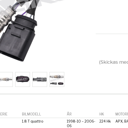
(Skickas med
ERIE
BILMODELL
ÅR
HK
MOTORF
1.8 T quattro
1998-10 – 2006-
224 Hk
APX, B
06