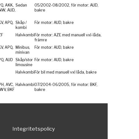
Q, AKK,
Sedan
05/2002-08/2002, för motor: AUD,
NW, AUD,
bakre
V, APQ,
Skåp /
För motor: AUD, bakre
kombi
ZF
Halvkombi
För motor: AZE med manuell vxl-låda,
främre
V, APQ,
Minibus,
För motor: AUD, bakre
minivan
PQ, AUD
Skåp/stor
För motor: AUD, bakre
limousine
Halvkombi
För bil med manuell vxl låda, bakre
H, AVC,
Halvkombi
07/2004-06/2005, för motor: BKF,
WV, BKF
bakre
Integritetspolicy