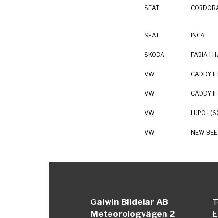
SEAT
CORDOBA
SEAT
INCA
SKODA
FABIA I H
VW
CADDY II
VW
CADDY II
VW
LUPO I (6X
VW
NEW BEETL
Galwin Bildelar AB
T
Meteorologvägen 2
E