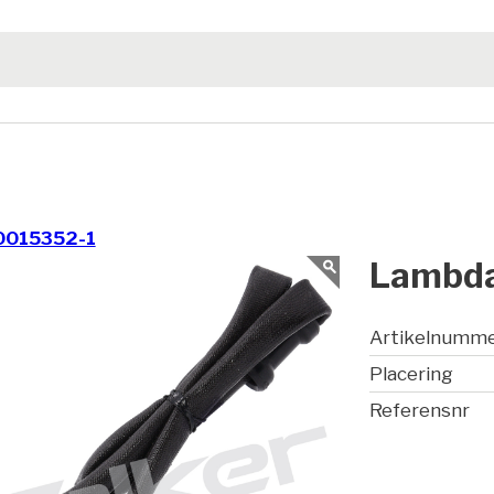
0015352-1
Lambda
Artikelnumm
Placering
Referensnr