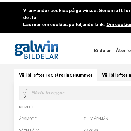
Vi använder cookies på galwin.se. Genom att f
detta.
Läs mer om cookies på följande länk:
Om cookies
Bildelar
Återfö
Välj bil efter registreringsnummer
Välj bil efter
BILMODELL
ÅRSMODELL
TILLV. ÅR/MÅN
VÄXELLÅDA
KAROSS