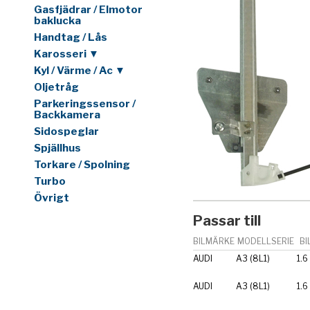
Gasfjädrar / Elmotor
baklucka
Handtag / Lås
Karosseri ▼
Kyl / Värme / Ac ▼
Oljetråg
Parkeringssensor /
Backkamera
Sidospeglar
Spjällhus
Torkare / Spolning
Turbo
Övrigt
Passar till
BILMÄRKE
MODELLSERIE
BI
AUDI
A3 (8L1)
1.6
AUDI
A3 (8L1)
1.6