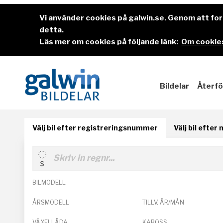
Vi använder cookies på galwin.se. Genom att f
detta.
Läs mer om cookies på följande länk:
Om cookies
Bildelar
Återfö
Välj bil efter registreringsnummer
Välj bil efter
BILMODELL
ÅRSMODELL
TILLV. ÅR/MÅN
VÄXELLÅDA
KAROSS