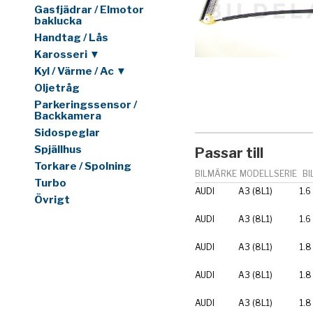
Gasfjädrar / Elmotor
baklucka
Handtag / Lås
Karosseri ▼
Kyl / Värme / Ac ▼
Oljetråg
Parkeringssensor /
Backkamera
Sidospeglar
Spjällhus
Passar till
Torkare / Spolning
BILMÄRKE
MODELLSERIE
BI
Turbo
AUDI
A3 (8L1)
1.6
Övrigt
AUDI
A3 (8L1)
1.6
AUDI
A3 (8L1)
1.8
AUDI
A3 (8L1)
1.8
AUDI
A3 (8L1)
1.8