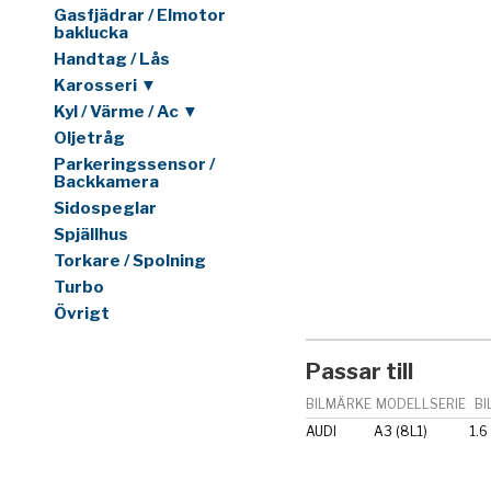
Gasfjädrar / Elmotor
baklucka
Handtag / Lås
Karosseri ▼
Kyl / Värme / Ac ▼
Oljetråg
Parkeringssensor /
Backkamera
Sidospeglar
Spjällhus
Torkare / Spolning
Turbo
Övrigt
Passar till
BILMÄRKE
MODELLSERIE
BI
AUDI
A3 (8L1)
1.6