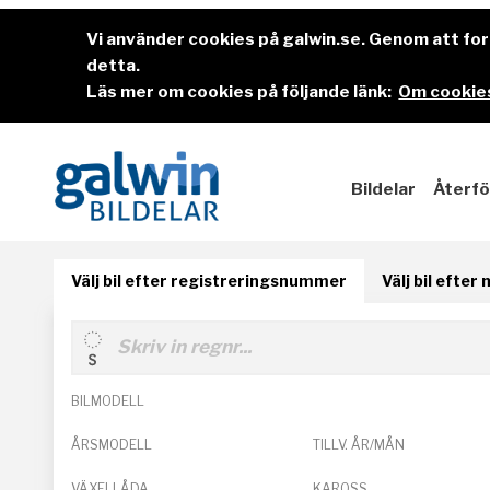
Vi använder cookies på galwin.se. Genom att f
detta.
Läs mer om cookies på följande länk:
Om cookies
Bildelar
Återfö
Välj bil efter registreringsnummer
Välj bil efter
BILMODELL
ÅRSMODELL
TILLV. ÅR/MÅN
VÄXELLÅDA
KAROSS