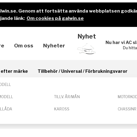
alwin.se. Genom att fortsätta använda webbplatsen godkä
jande länk:
Om cookies på galwin.se
Nyhet
Nu har vi AC s
re
Om oss
Nyheter
Du hitt
il efter märke
Tillbehör / Universal / Förbrukningsvaror
ODELL
MODELL
TILLV. ÅR/MÅN
MOTORKO
ELLÅDA
KAROSS
CHASSINR