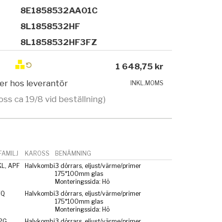
8E1858532AA01C
8L1858532HF
8L1858532HF3FZ
1 648,75 kr
ger hos leverantör
INKL.MOMS
oss ca 19/8 vid beställning)
AMILJ
KAROSS
BENÄMNING
KL, APF
Halvkombi
3 dörrars, eljust/värme/primer
175*100mm glas
Monteringssida: Hö
FQ
Halvkombi
3 dörrars, eljust/värme/primer
175*100mm glas
Monteringssida: Hö
PG
Halvkombi
3 dörrars, eljust/värme/primer