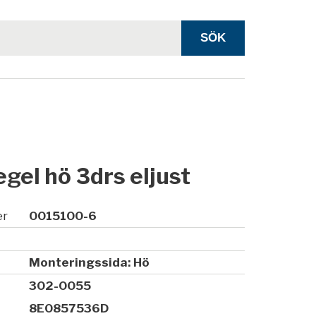
gel hö 3drs eljust
er
0015100-6
Monteringssida: Hö
302-0055
8E0857536D