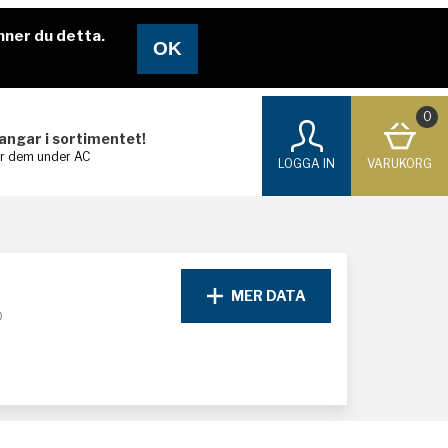
nner du detta.
0
langar i sortimentet!
ar dem under AC
LOGGA IN
VARUKORG
MER DATA
D