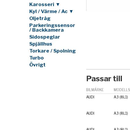
Karosseri ▼
Kyl / Värme / Ac ▼
Oljetråg
Parkeringssensor
/ Backkamera
Sidospeglar
Spjällhus
Torkare / Spolning
Turbo
Övrigt
Passar till
BILMÄRKE
MODELLS
AUDI
A3 (8L1)
AUDI
A3 (8L1)
AUDI
A3 (8L1)