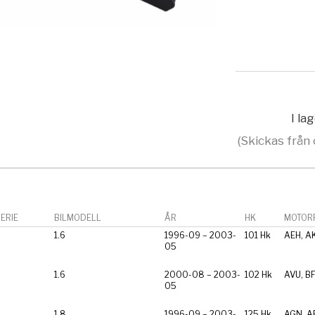
I la
(Skickas från 
ERIE
BILMODELL
ÅR
HK
MOTORF
1.6
1996-09 – 2003-
101 Hk
AEH, A
05
1.6
2000-08 – 2003-
102 Hk
AVU, B
05
1.8
1996-09 – 2003-
125 Hk
AGN, A