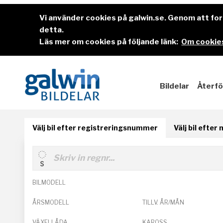
Vi använder cookies på galwin.se. Genom att f
detta.
Läs mer om cookies på följande länk:
Om cookies
Bildelar
Återfö
Välj bil efter registreringsnummer
Välj bil efter
BILMODELL
ÅRSMODELL
TILLV. ÅR/MÅN
VÄXELLÅDA
KAROSS