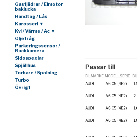
Gasfjädrar / Elmotor
baklucka
Handtag / Lås
Karosseri ▼
Kyl / Värme / Ac ▼
Oljetråg
Parkeringssensor /
Backkamera
Sidospeglar
Spjällhus
Passar till
Torkare / Spolning
BILMÄRKE
MODELLSERIE
BI
Turbo
AUDI
A6 C5 (4B2)
1.
Övrigt
AUDI
A6 C5 (4B2)
2
AUDI
A6 C5 (4B2)
1
AUDI
A6 C5 (4B2)
1.